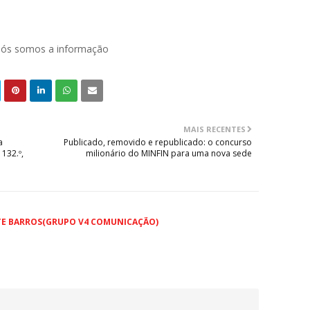
 nós somos a informação
MAIS RECENTES
a
Publicado, removido e republicado: o concurso
132.º,
milionário do MINFIN para uma nova sede
TE BARROS(GRUPO V4 COMUNICAÇÃO)