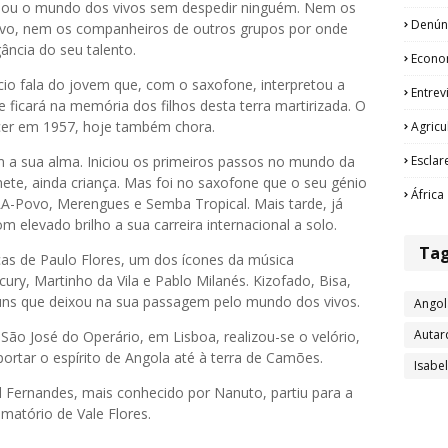
ou o mundo dos vivos sem despedir ninguém. Nem os
Denún
vo, nem os companheiros de outros grupos por onde
ância do seu talento.
Econo
cio fala do jovem que, com o saxofone, interpretou a
Entrev
ficará na memória dos filhos desta terra martirizada. O
scer em 1957, hoje também chora.
Agricu
Esclar
 a sua alma. Iniciou os primeiros passos no mundo da
nete, ainda criança. Mas foi no saxofone que o seu génio
África
LA-Povo, Merengues e Semba Tropical. Mais tarde, já
m elevado brilho a sua carreira internacional a solo.
Ta
as de Paulo Flores, um dos ícones da música
ry, Martinho da Vila e Pablo Milanés. Kizofado, Bisa,
buns que deixou na sua passagem pelo mundo dos vivos.
Angol
Autar
São José do Operário, em Lisboa, realizou-se o velório,
rtar o espírito de Angola até à terra de Camões.
Isabe
l Fernandes, mais conhecido por Nanuto, partiu para a
matório de Vale Flores.