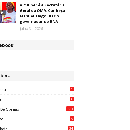
A mulher é a Secretária
Geral da OMA: Conheça
Manuel Tiago Dias o
governador do BNA
julho 31, 2026
ebook
icos
1
nha
6
a
223
 De Opinião
3
mo
34
idade