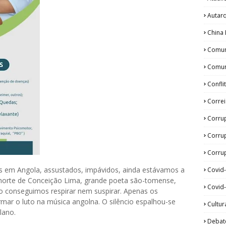
Autar
China 
Comun
Comun
Confli
Corre
Corru
Corru
Corrup
ras em Angola, assustados, impávidos, ainda estávamos a
Covid
a morte de Conceição Lima, grande poeta são-tomense,
Covid-
ão conseguimos respirar nem suspirar. Apenas os
irmar o luto na música angolna. O silêncio espalhou-se
Cultur
lano.
Debat