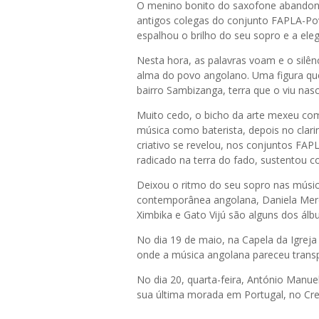
O menino bonito do saxofone abandon
antigos colegas do conjunto FAPLA-Po
espalhou o brilho do seu sopro e a eleg
Nesta hora, as palavras voam e o silên
alma do povo angolano. Uma figura que 
bairro Sambizanga, terra que o viu na
Muito cedo, o bicho da arte mexeu com
música como baterista, depois no clari
criativo se revelou, nos conjuntos FAP
radicado na terra do fado, sustentou co
Deixou o ritmo do seu sopro nas músic
contemporânea angolana, Daniela Mercu
Ximbika e Gato Vijú são alguns dos ál
No dia 19 de maio, na Capela da Igreja 
onde a música angolana pareceu transpo
No dia 20, quarta-feira, António Manue
sua última morada em Portugal, no Cre