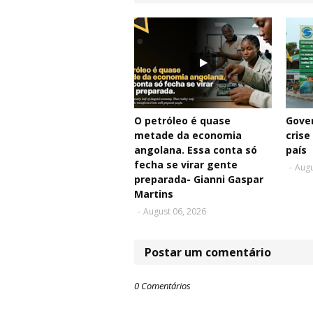
O petróleo é quase
Gove
metade da economia
crise
angolana. Essa conta só
país
fecha se virar gente
-
Augu
preparada- Gianni Gaspar
Martins
-
August 06, 2026
Postar um comentário
0 Comentários