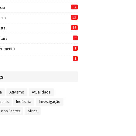
57
cia
33
mia
15
ista
2
ltura
1
ecimento
1
gs
a
Ativismo
Atualidade
quias
Indústria
Investigação
l dos Santos
África