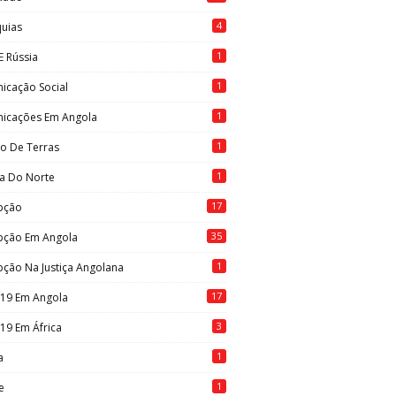
4
quias
1
E Rússia
1
icação Social
1
icações Em Angola
1
to De Terras
1
ia Do Norte
17
pção
35
pção Em Angola
1
ção Na Justiça Angolana
17
-19 Em Angola
3
19 Em África
1
a
1
e