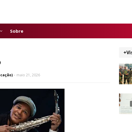
Sobre
+Vi
o
icação)
maio 21, 2026