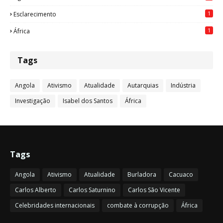
1
Esclarecimento
1
África
Tags
Angola
Ativismo
Atualidade
Autarquias
Indústria
Investigação
Isabel dos Santos
África
Tags
Angola
Ativismo
Atualidade
Burladora
Cacuaco
Carlos Alberto
Carlos Saturnino
Carlos São Vicente
Celebridades internacionais
combate à corrupção
África