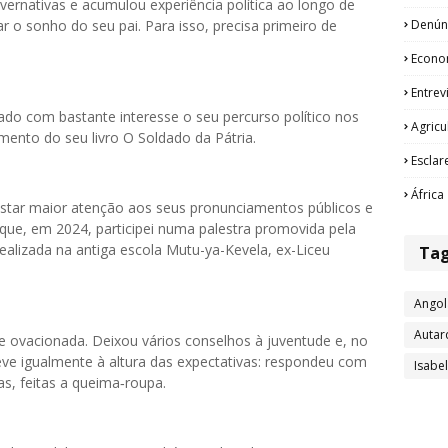
ernativas e acumulou experiência política ao longo de
Denún
ar o sonho do seu pai. Para isso, precisa primeiro de
Econo
Entrev
o com bastante interesse o seu percurso político nos
Agricu
mento do seu livro O Soldado da Pátria.
Esclar
África
restar maior atenção aos seus pronunciamentos públicos e
m que, em 2024, participei numa palestra promovida pela
alizada na antiga escola Mutu-ya-Kevela, ex-Liceu
Ta
Angol
Autar
e ovacionada. Deixou vários conselhos à juventude e, no
ve igualmente à altura das expectativas: respondeu com
Isabe
as, feitas a queima‑roupa.