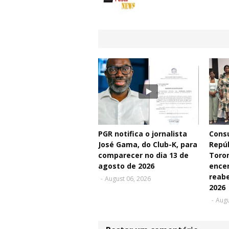
PGR notifica o jornalista
Consu
José Gama, do Club-K, para
Repú
comparecer no dia 13 de
Toro
agosto de 2026
ence
reabe
-
August 06, 2026
2026
-
Augu