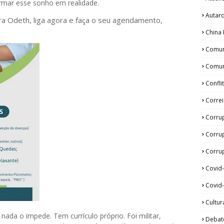
ormar esse sonho em realidade.
Autar
ora Odeth
, liga agora e faça o seu agendamento,
China 
Comun
Comun
Confli
Corre
Corru
Corru
Corrup
Covid
Covid-
Cultur
, nada o impede. Tem currículo próprio. Foi militar,
Debat