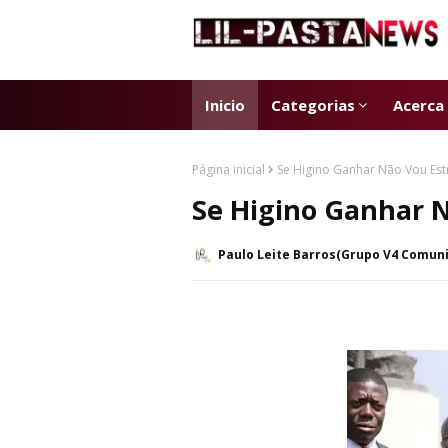
Inicio
Categorias
Acerca
Página inicial
Se Higino Ganhar Não Vou Est
Se Higino Ganhar 
Paulo Leite Barros(Grupo V4 Comun