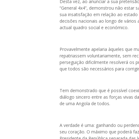
Desta vez, ao anunciar a sua pretens
“General 4x4”, demonstrou não estar 
sua insatisfação em relação ao estado 
decisões nacionais ao longo de vários a
actual quadro social e económico.
Provavelmente apelaria àqueles que ma
repatriassem voluntariamente, sem rec
perseguição dificilmente resolverá os 
que todos são necessários para corrigi
Tem demonstrado que é possível coexist
diálogo sincero entre as forças vivas
de uma Angola de todos.
A verdade é uma: ganhando ou perdendo
seu coração. O máximo que poderá fazer
Presidente da República separada das 