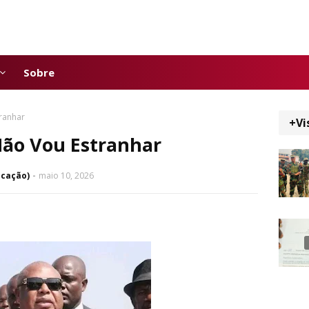
Sobre
ranhar
+Vi
Não Vou Estranhar
icação)
maio 10, 2026