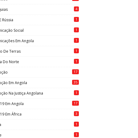
4
quias
1
E Rússia
1
icação Social
1
icações Em Angola
1
to De Terras
1
ia Do Norte
17
pção
35
pção Em Angola
1
ção Na Justiça Angolana
17
-19 Em Angola
3
19 Em África
1
a
1
e