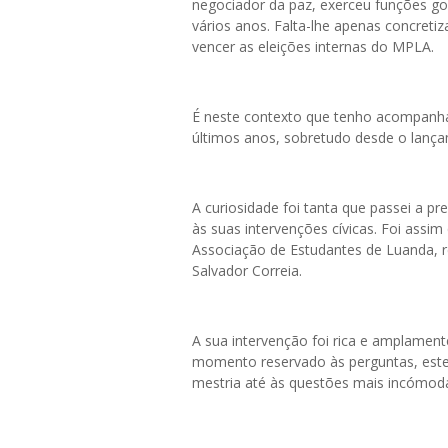
negociador da paz, exerceu funções gov
vários anos. Falta-lhe apenas concretiz
vencer as eleições internas do MPLA.
É neste contexto que tenho acompanhad
últimos anos, sobretudo desde o lança
A curiosidade foi tanta que passei a p
às suas intervenções cívicas. Foi assi
Associação de Estudantes de Luanda, re
Salvador Correia.
A sua intervenção foi rica e amplament
momento reservado às perguntas, este
mestria até às questões mais incómod