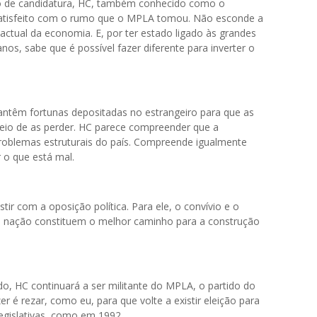
ão de candidatura, HC, também conhecido como o
satisfeito com o rumo que o MPLA tomou. Não esconde a
actual da economia. E, por ter estado ligado às grandes
nos, sabe que é possível fazer diferente para inverter o
ntêm fortunas depositadas no estrangeiro para que as
eio de as perder. HC parece compreender que a
problemas estruturais do país. Compreende igualmente
r o que está mal.
ir com a oposição política. Para ele, o convívio e o
 da nação constituem o melhor caminho para a construção
, HC continuará a ser militante do MPLA, o partido do
 é rezar, como eu, para que volte a existir eleição para
legislativas, como em 1992.