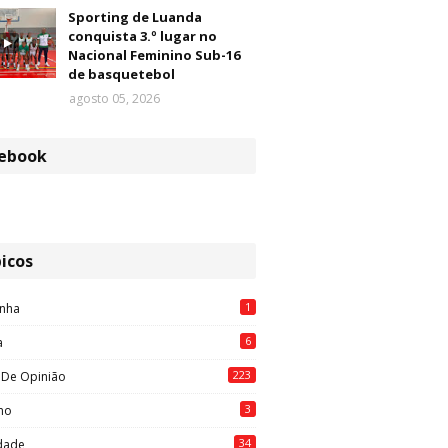
Sporting de Luanda
conquista 3.º lugar no
Nacional Feminino Sub-16
de basquetebol
agosto 05, 2026
ebook
icos
1
nha
6
a
223
 De Opinião
3
mo
34
idade