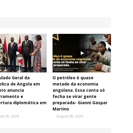
lado Geral da
O petróleo é quase
blica de Angola em
metade da economia
nto anuncia
angolana. Essa conta só
rramento e
fecha se virar gente
rtura diplomática em
preparada- Gianni Gaspar
Martins
st 06, 2026
-
August 06, 2026