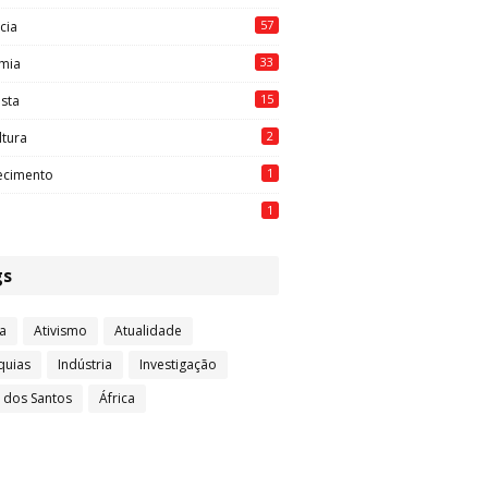
57
cia
33
mia
15
ista
2
ltura
1
ecimento
1
gs
a
Ativismo
Atualidade
quias
Indústria
Investigação
l dos Santos
África