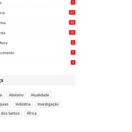
1
e
57
cia
33
mia
15
ista
2
ltura
1
ecimento
1
gs
a
Ativismo
Atualidade
quias
Indústria
Investigação
l dos Santos
África