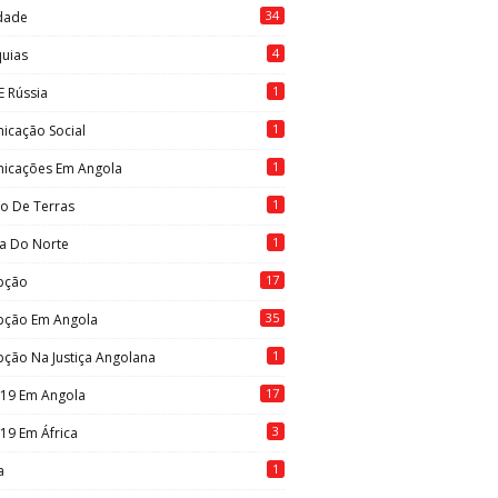
34
idade
4
quias
1
E Rússia
1
icação Social
1
icações Em Angola
1
to De Terras
1
ia Do Norte
17
pção
35
pção Em Angola
1
ção Na Justiça Angolana
17
-19 Em Angola
3
19 Em África
1
a