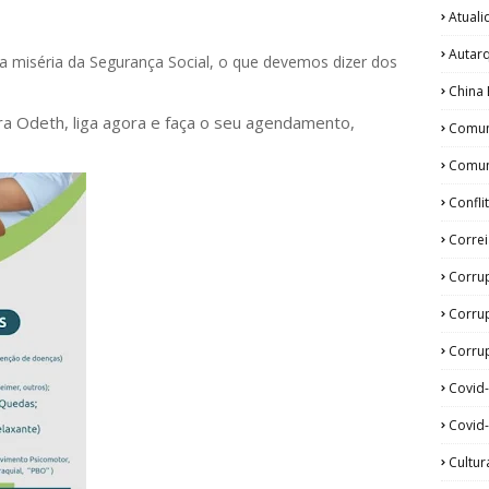
Atual
Autar
 miséria da Segurança Social, o que devemos dizer dos
China 
ora Odeth
, liga agora e faça o seu agendamento,
Comun
Comun
Confli
Corre
Corru
Corru
Corrup
Covid
Covid-
Cultur