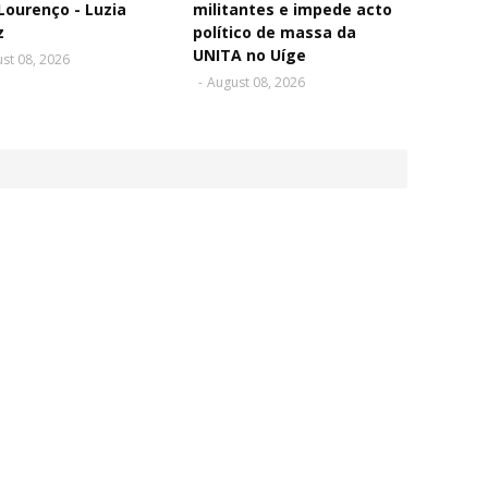
Lourenço - Luzia
militantes e impede acto
z
político de massa da
UNITA no Uíge
st 08, 2026
-
August 08, 2026