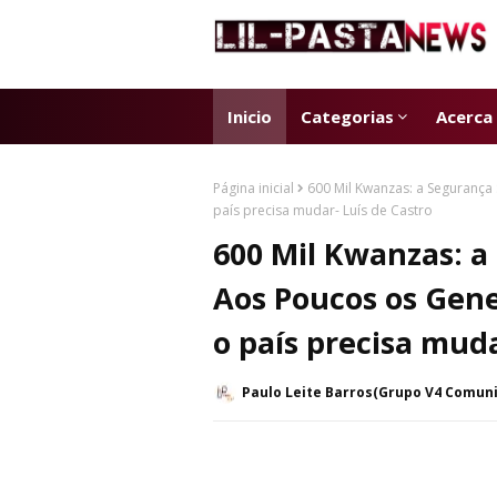
Inicio
Categorias
Acerca
Página inicial
600 Mil Kwanzas: a Segurança
país precisa mudar- Luís de Castro
600 Mil Kwanzas: a
Aos Poucos os Gene
o país precisa muda
Paulo Leite Barros(Grupo V4 Comun