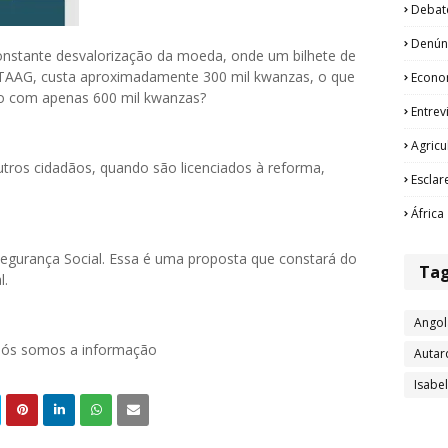
Debat
Denún
nstante desvalorização da moeda, onde um bilhete de
TAAG, custa aproximadamente 300 mil kwanzas, o que
Econo
io com apenas 600 mil kwanzas?
Entrev
Agricu
utros cidadãos, quando são licenciados à reforma,
Esclar
África
gurança Social. Essa é uma proposta que constará do
Ta
l.
Angol
 nós somos a informação
Autar
Isabe