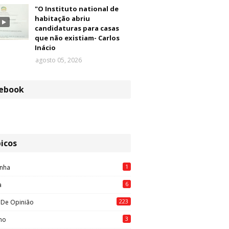
"O Instituto national de
habitação abriu
candidaturas para casas
que não existiam- Carlos
Inácio
agosto 05, 2026
ebook
icos
1
nha
6
a
223
 De Opinião
3
mo