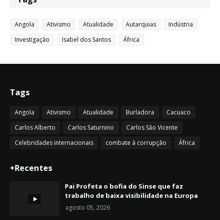
Angola
Ativismo
Atualidade
Autarquias
Indústria
Investigação
Isabel dos Santos
África
Tags
Angola
Ativismo
Atualidade
Burladora
Cacuaco
Carlos Alberto
Carlos Saturnino
Carlos São Vicente
Celebridades internacionais
combate à corrupção
África
+Recentes
Pai Profeta o bofia do Sinse que faz
trabalho de baixa visibilidade na Europa
agosto 05, 2026