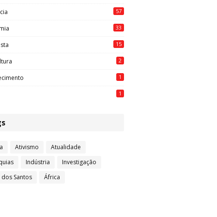
57
cia
33
mia
15
ista
2
ltura
1
ecimento
1
gs
a
Ativismo
Atualidade
quias
Indústria
Investigação
l dos Santos
África