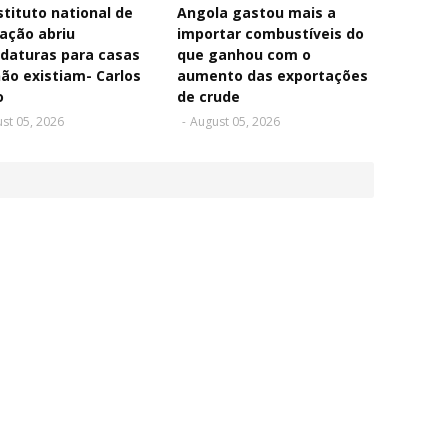
stituto national de
Angola gastou mais a
ação abriu
importar combustíveis do
daturas para casas
que ganhou com o
ão existiam- Carlos
aumento das exportações
o
de crude
st 05, 2026
-
August 05, 2026