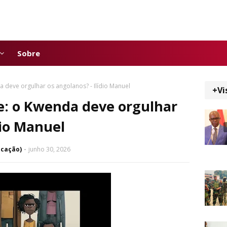
Sobre
 deve orgulhar os angolanos? - Ilídio Manuel
+Vi
e: o Kwenda deve orgulhar
dio Manuel
icação)
junho 30, 2026