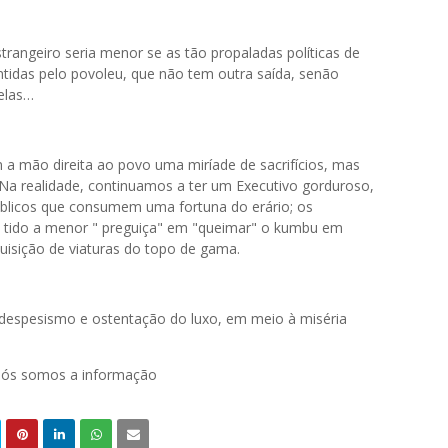
trangeiro seria menor se as tão propaladas políticas de
idas pelo povoleu, que não tem outra saída, senão
velas…
a mão direita ao povo uma miríade de sacrifícios, mas
Na realidade, continuamos a ter um Executivo gorduroso,
úblicos que consumem uma fortuna do erário; os
m tido a menor " preguiça" em "queimar" o kumbu em
uisição de viaturas do topo de gama.
 despesismo e ostentação do luxo, em meio à miséria
 nós somos a informação