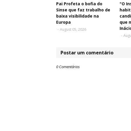
Pai Profeta o bofia do
"O In
Sinse que faz trabalho de
habit
baixa visibilidade na
candi
Europa
que n
Ináci
-
August 05, 2026
-
Augu
Postar um comentário
0 Comentários