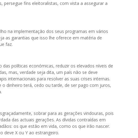
 persegue fins eleitoralistas, com vista a assegurar a
gulho na implementação dos seus programas em vários
ja as garantias que isso lhe oferece em matéria de
ue faz.
o das políticas económicas, reduzir os elevados níveis de
as, mas, verdade seja dita, um país não se deve
pis internacionais para resolver as suas crises internas.
ue o dinheiro terá, cedo ou tarde, de ser pago com juros,
.
esgraçadamente, sobrar para as gerações vindouras, pois
rdada das actuais gerações. As dívidas contraídas em
dãos: os que estão em vida, como os que irão nascer.
o deve X ou Y ao estrangeiro.