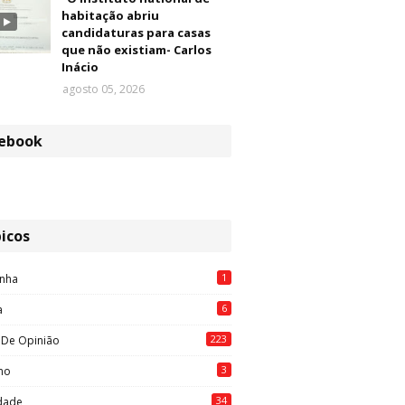
habitação abriu
candidaturas para casas
que não existiam- Carlos
Inácio
agosto 05, 2026
ebook
icos
1
nha
6
a
223
 De Opinião
3
mo
34
idade