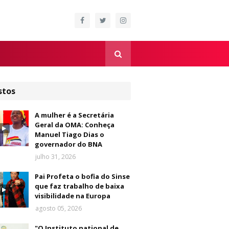
stos
A mulher é a Secretária
Geral da OMA: Conheça
Manuel Tiago Dias o
governador do BNA
julho 31, 2026
Pai Profeta o bofia do Sinse
que faz trabalho de baixa
visibilidade na Europa
agosto 05, 2026
"O Instituto national de