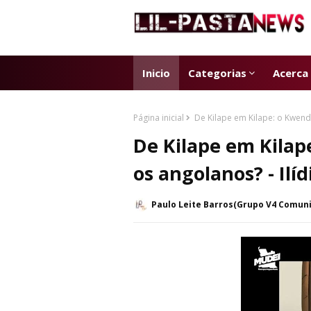
Inicio
Categorias
Acerca
Página inicial
De Kilape em Kilape: o Kwenda
De Kilape em Kilap
os angolanos? - Ilí
Paulo Leite Barros(Grupo V4 Comun