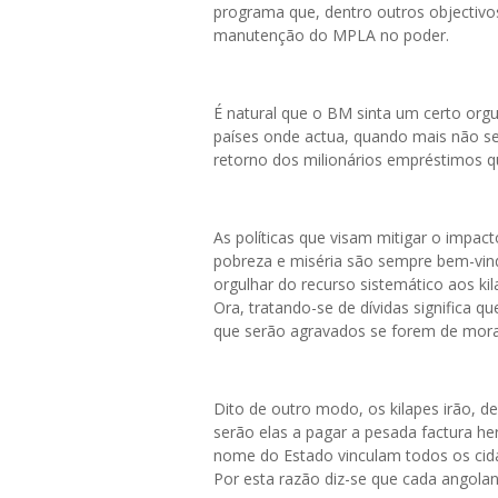
programa que, dentro outros objectivos,
manutenção do MPLA no poder.
É natural que o BM sinta um certo or
países onde actua, quando mais não se
retorno dos milionários empréstimos q
As políticas que visam mitigar o impact
pobreza e miséria são sempre bem-vind
orgulhar do recurso sistemático aos kila
Ora, tratando-se de dívidas significa q
que serão agravados se forem de mora
Dito de outro modo, os kilapes irão, d
serão elas a pagar a pesada factura he
nome do Estado vinculam todos os cida
Por esta razão diz-se que cada angolan