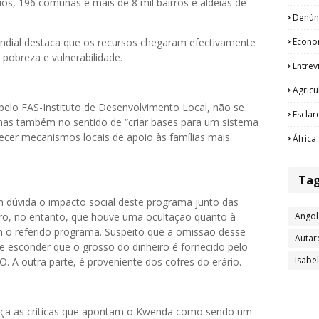
os, 196 comunas e mais de 8 mil bairros e aldeias de
Denún
Econo
mundial destaca que os recursos chegaram efectivamente
pobreza e vulnerabilidade.
Entrev
Agricu
elo FAS-Instituto de Desenvolvimento Local, não se
Esclar
 mas também no sentido de “criar bases para um sistema
ecer mecanismos locais de apoio às famílias mais
África
Ta
 dúvida o impacto social deste programa junto das
Angol
ro, no entanto, que houve uma ocultação quanto à
 o referido programa. Suspeito que a omissão desse
Autar
e esconder que o grosso do dinheiro é fornecido pelo
Isabe
 A outra parte, é proveniente dos cofres do erário.
 liça as críticas que apontam o Kwenda como sendo um