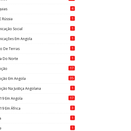
4
quias
1
E Rússia
1
icação Social
1
icações Em Angola
1
to De Terras
1
ia Do Norte
17
pção
35
pção Em Angola
1
ção Na Justiça Angolana
17
-19 Em Angola
3
19 Em África
1
a
1
e