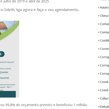
 julho de 2019 e abril de 2025.
Autar
ora Odeth
, liga agora e faça o seu agendamento,
China 
Comun
Comun
Confli
Corre
Corru
Corru
Corrup
Covid
Covid-
Cultur
u 99,8% do orçamento previsto e beneficiou 1 milhão
Debat