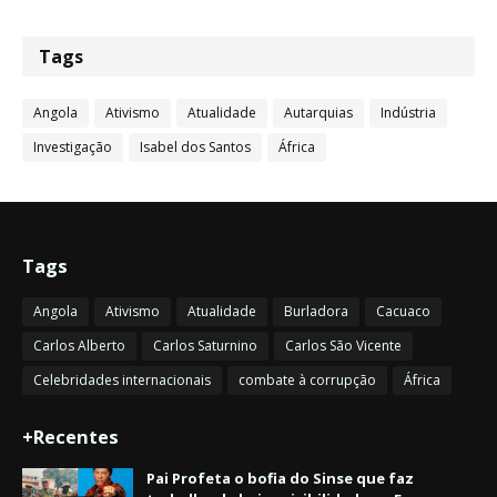
Tags
Angola
Ativismo
Atualidade
Autarquias
Indústria
Investigação
Isabel dos Santos
África
Tags
Angola
Ativismo
Atualidade
Burladora
Cacuaco
Carlos Alberto
Carlos Saturnino
Carlos São Vicente
Celebridades internacionais
combate à corrupção
África
+Recentes
Pai Profeta o bofia do Sinse que faz