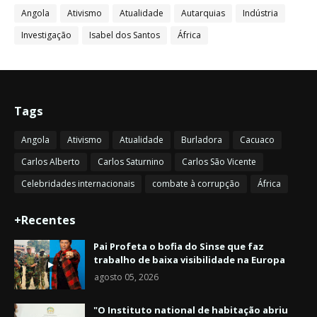
Angola
Ativismo
Atualidade
Autarquias
Indústria
Investigação
Isabel dos Santos
África
Tags
Angola
Ativismo
Atualidade
Burladora
Cacuaco
Carlos Alberto
Carlos Saturnino
Carlos São Vicente
Celebridades internacionais
combate à corrupção
África
+Recentes
Pai Profeta o bofia do Sinse que faz
trabalho de baixa visibilidade na Europa
agosto 05, 2026
"O Instituto national de habitação abriu