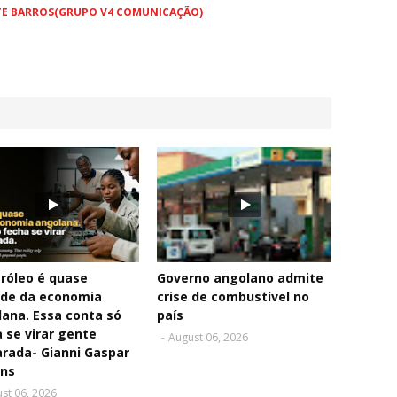
TE BARROS(GRUPO V4 COMUNICAÇÃO)
róleo é quase
Governo angolano admite
de da economia
crise de combustível no
ana. Essa conta só
país
 se virar gente
-
August 06, 2026
rada- Gianni Gaspar
ins
st 06, 2026