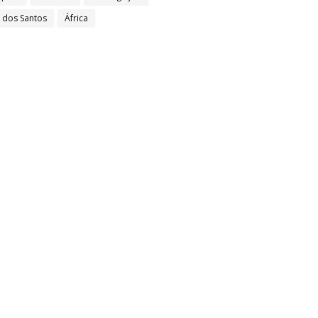
l dos Santos
África