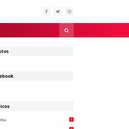
stos
ebook
icos
1
nha