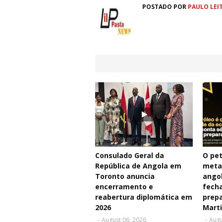
POSTADO POR
PAULO LEI
Consulado Geral da
O pet
República de Angola em
meta
Toronto anuncia
angol
encerramento e
fecha
reabertura diplomática em
prepa
2026
Mart
-
August 06, 2026
-
Augu