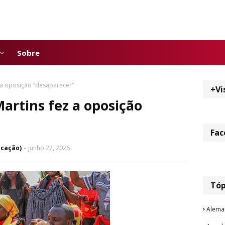
Sobre
 a oposição “desaparecer”
+Vi
artins fez a oposição
Fac
icação)
junho 27, 2026
Tóp
Alema