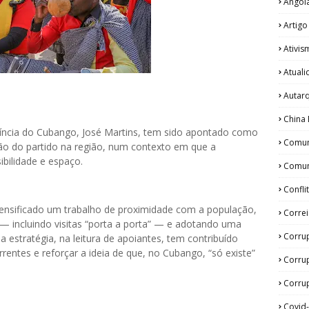
Angol
Artigo
Ativis
Atual
Autar
China 
víncia do Cubango, José Martins, tem sido apontado como
Comun
ção do partido na região, num contexto em que a
ibilidade e espaço.
Comun
Confli
ntensificado um trabalho de proximidade com a população,
Corre
— incluindo visitas “porta a porta” — e adotando uma
Corru
 estratégia, na leitura de apoiantes, tem contribuído
rentes e reforçar a ideia de que, no Cubango, “só existe”
Corru
Corrup
Covid