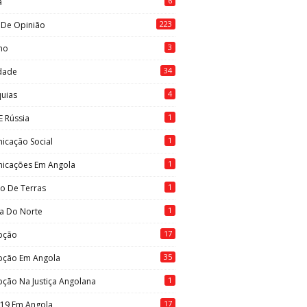
6
a
223
 De Opinião
3
mo
34
idade
4
quias
1
E Rússia
1
icação Social
1
icações Em Angola
1
to De Terras
1
ia Do Norte
17
pção
35
pção Em Angola
1
ção Na Justiça Angolana
17
-19 Em Angola