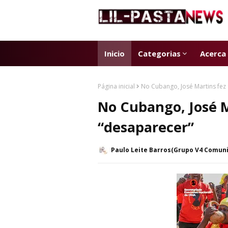
Inicio
Categorias
Acerca
Página inicial
No Cubango, José Martins fez
No Cubango, José M
“desaparecer”
Paulo Leite Barros(Grupo V4 Comun