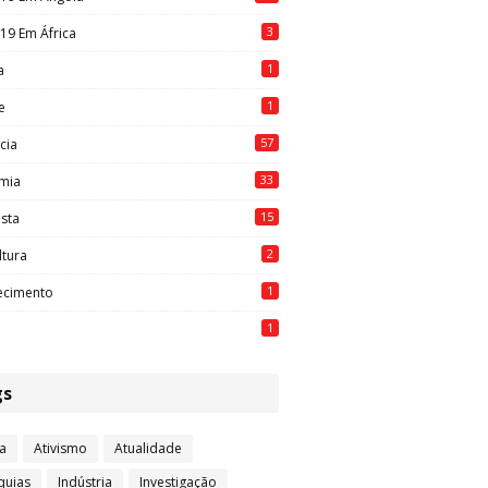
3
19 Em África
1
a
1
e
57
cia
33
mia
15
ista
2
ltura
1
ecimento
1
gs
a
Ativismo
Atualidade
quias
Indústria
Investigação