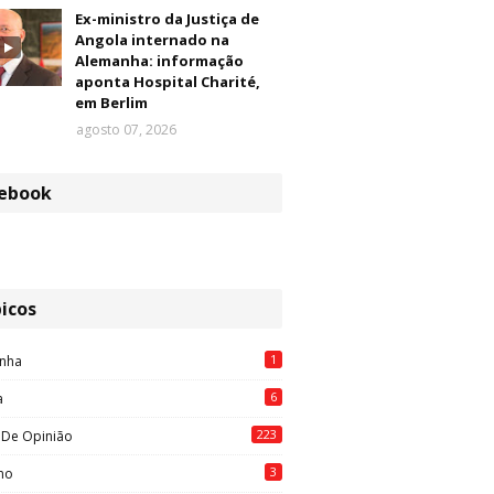
Ex-ministro da Justiça de
Angola internado na
Alemanha: informação
aponta Hospital Charité,
em Berlim
agosto 07, 2026
ebook
icos
1
nha
6
a
223
 De Opinião
3
mo