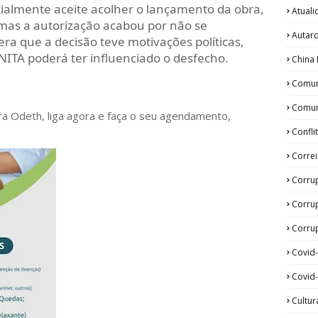
icialmente aceite acolher o lançamento da obra,
Atual
mas a autorização acabou por não se
Autar
ra que a decisão teve motivações políticas,
NITA poderá ter influenciado o desfecho.
China 
Comun
Comun
ora Odeth
, liga agora e faça o seu agendamento,
Confli
Corre
Corru
Corru
Corrup
Covid
Covid-
Cultur