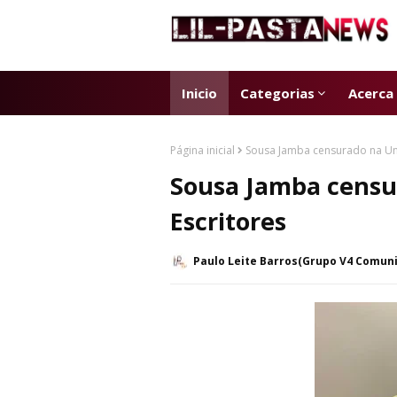
Inicio
Categorias
Acerca
Página inicial
Sousa Jamba censurado na Un
Sousa Jamba censu
Escritores
Paulo Leite Barros(Grupo V4 Comun