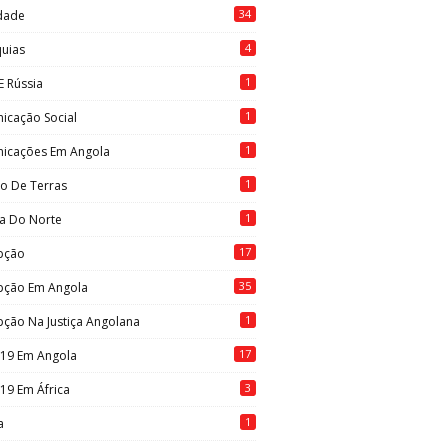
34
idade
4
quias
1
E Rússia
1
icação Social
1
icações Em Angola
1
to De Terras
1
ia Do Norte
17
pção
35
pção Em Angola
1
ção Na Justiça Angolana
17
-19 Em Angola
3
19 Em África
1
a