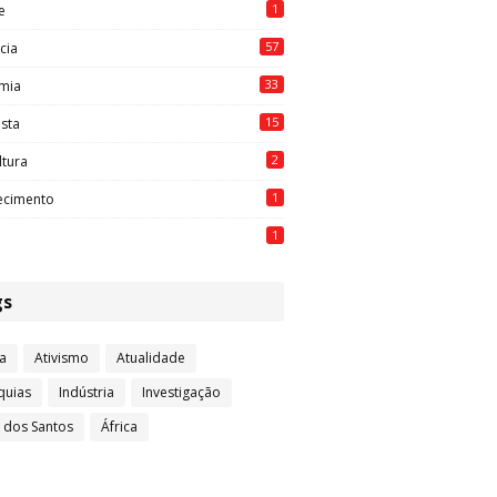
1
e
57
cia
33
mia
15
ista
2
ltura
1
ecimento
1
gs
a
Ativismo
Atualidade
quias
Indústria
Investigação
l dos Santos
África