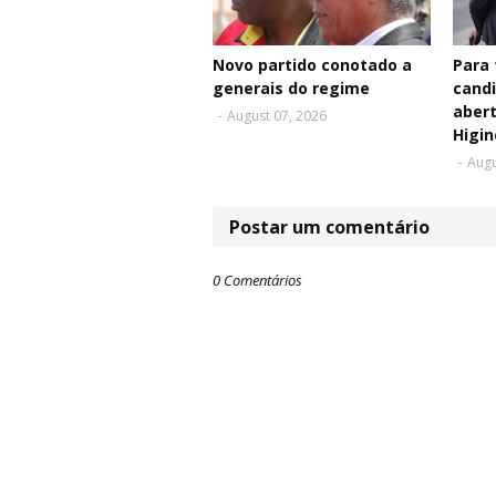
Novo partido conotado a
Para 
generais do regime
cand
aber
-
August 07, 2026
Higin
-
Augu
Postar um comentário
0 Comentários