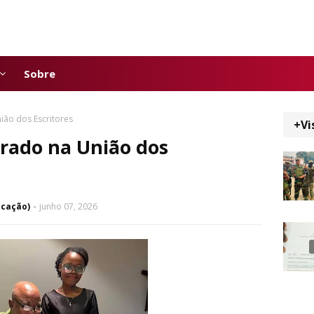
Sobre
ião dos Escritores
+Vi
rado na União dos
icação)
junho 07, 2026