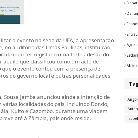
Debat
Denún
Econo
Entrev
alizar o evento na sede da UEA, a apresentação
Agricu
e, no auditório das Irmãs Paulinas, instituição
itor afirmou ter registado uma forte adesão do
Esclar
 aquilo que classificou como um acto de
África
do que o evento contou com a presença de
s do governo local e outras personalidades
Ta
, Sousa Jamba anunciou ainda a intenção de
Angol
m várias localidades do país, incluindo Dondo,
Autar
aála, Kuito e Cazombo, durante uma viagem
breve até à Zâmbia, país onde reside.
Isabe