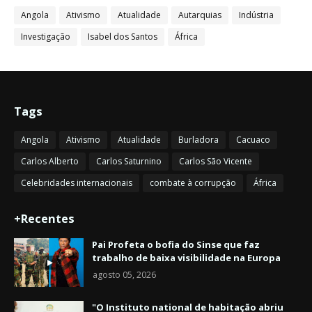
Angola
Ativismo
Atualidade
Autarquias
Indústria
Investigação
Isabel dos Santos
África
Tags
Angola
Ativismo
Atualidade
Burladora
Cacuaco
Carlos Alberto
Carlos Saturnino
Carlos São Vicente
Celebridades internacionais
combate à corrupção
África
+Recentes
Pai Profeta o bofia do Sinse que faz
trabalho de baixa visibilidade na Europa
agosto 05, 2026
"O Instituto national de habitação abriu