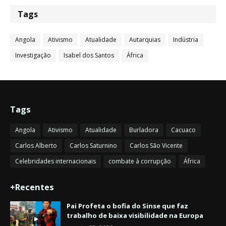
Tags
Angola
Ativismo
Atualidade
Autarquias
Indústria
Investigação
Isabel dos Santos
África
Tags
Angola
Ativismo
Atualidade
Burladora
Cacuaco
Carlos Alberto
Carlos Saturnino
Carlos São Vicente
Celebridades internacionais
combate à corrupção
África
+Recentes
Pai Profeta o bofia do Sinse que faz
trabalho de baixa visibilidade na Europa