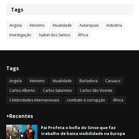
Tags
Angola
Ativismo
Atualidade
Autarquias
Indústria
Investigação
Isabel dos Santos
África
Tags
Angola
Ativismo
Atualidade
Burladora
Cacuaco
Carlos Alberto
Carlos Saturnino
Carlos São Vicente
Celebridades internacionais
combate à corrupção
África
+Recentes
Pai Profeta o bofia do Sinse que faz
trabalho de baixa visibilidade na Europa