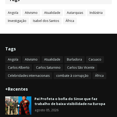
Angola
Ativismo
Atualidade
Autarquias
Indústria
Investigação
Isabel dos Santos
África
Tags
Angola
Ativismo
Atualidade
Burladora
Cacuaco
Carlos Alberto
Carlos Saturnino
Carlos São Vicente
Celebridades internacionais
combate à corrupção
África
+Recentes
Pai Profeta o bofia do Sinse que faz
trabalho de baixa visibilidade na Europa
agosto 05, 2026