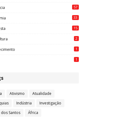
57
cia
33
mia
15
ista
2
ltura
1
ecimento
1
gs
a
Ativismo
Atualidade
quias
Indústria
Investigação
l dos Santos
África