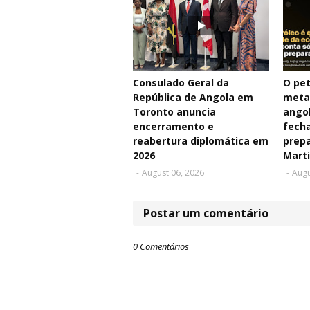
Consulado Geral da
O pet
República de Angola em
meta
Toronto anuncia
angol
encerramento e
fecha
reabertura diplomática em
prepa
2026
Mart
-
August 06, 2026
-
Augu
Postar um comentário
0 Comentários