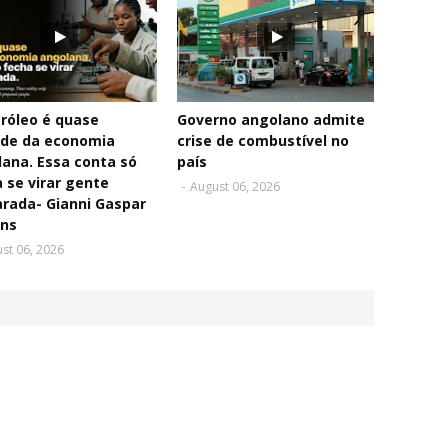
róleo é quase
Governo angolano admite
de da economia
crise de combustível no
ana. Essa conta só
país
 se virar gente
-
August 06, 2026
rada- Gianni Gaspar
ins
st 06, 2026