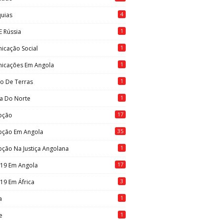
4
quias
1
E Rússia
1
icação Social
1
icações Em Angola
1
to De Terras
1
ia Do Norte
17
pção
35
pção Em Angola
1
ção Na Justiça Angolana
17
-19 Em Angola
3
19 Em África
1
a
1
e