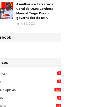
A mulher é a Secretária
Geral da OMA: Conheça
Manuel Tiago Dias o
governador do BNA
julho 31, 2026
ebook
icos
1
nha
6
a
223
 De Opinião
3
mo
34
idade