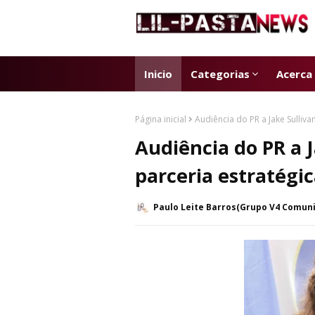
Inicio
Categorias
Acerca
Página inicial
Audiência do PR a Jake Sulliva
Audiência do PR a J
parceria estratégi
Paulo Leite Barros(Grupo V4 Comun