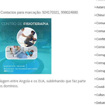
Autar
io. Contactos para marcação: 924170321, 998024880
China 
Comun
Comun
Confli
Corre
Corru
Corru
Corrup
Covid
dagem entre Angola e os EUA, sublinhando que faz parte
os domínios.
Covid-
Cultur
Debat