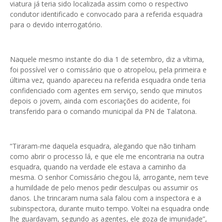
viatura já teria sido localizada assim como o respectivo
condutor identificado e convocado para a referida esquadra
para o devido interrogatório.
Naquele mesmo instante do dia 1 de setembro, diz a vítima,
foi possível ver o comissário que o atropelou, pela primeira e
última vez, quando apareceu na referida esquadra onde teria
confidenciado com agentes em serviço, sendo que minutos
depois o jovem, ainda com escoriações do acidente, foi
transferido para o comando municipal da PN de Talatona.
“Tiraram-me daquela esquadra, alegando que não tinham
como abrir o processo lá, e que ele me encontraria na outra
esquadra, quando na verdade ele estava a caminho da
mesma. O senhor Comissário chegou lá, arrogante, nem teve
a humildade de pelo menos pedir desculpas ou assumir os
danos. Lhe trincaram numa sala falou com a inspectora e a
subinspectora, durante muito tempo. Voltei na esquadra onde
lhe guardavam, segundo as agentes, ele goza de imunidade”,