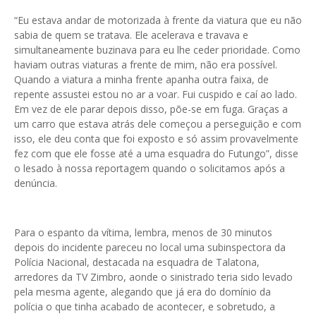
“Eu estava andar de motorizada à frente da viatura que eu não
sabia de quem se tratava. Ele acelerava e travava e
simultaneamente buzinava para eu lhe ceder prioridade. Como
haviam outras viaturas a frente de mim, não era possível.
Quando a viatura a minha frente apanha outra faixa, de
repente assustei estou no ar a voar. Fui cuspido e caí ao lado.
Em vez de ele parar depois disso, põe-se em fuga. Graças a
um carro que estava atrás dele começou a perseguição e com
isso, ele deu conta que foi exposto e só assim provavelmente
fez com que ele fosse até a uma esquadra do Futungo”, disse
o lesado à nossa reportagem quando o solicitamos após a
denúncia.
Para o espanto da vítima, lembra, menos de 30 minutos
depois do incidente pareceu no local uma subinspectora da
Polícia Nacional, destacada na esquadra de Talatona,
arredores da TV Zimbro, aonde o sinistrado teria sido levado
pela mesma agente, alegando que já era do domínio da
polícia o que tinha acabado de acontecer, e sobretudo, a