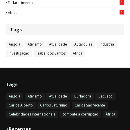
1
Esclarecimento
1
África
Tags
Angola
Ativismo
Atualidade
Autarquias
Indústria
Investigação
Isabel dos Santos
África
Tags
Angola
Ativismo
Atualidade
Burladora
Cacuaco
Carlos Alberto
Carlos Saturnino
Carlos São Vicente
Celebridades internacionais
combate à corrupção
África
+Recentes