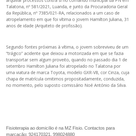
arquivar processos contra si no comando municipal da PN em
Talatona, nº 581/2021, Luanda, e junto da Procuradoria Geral
da República, nº 7385/021-RA, relacionados a um caso de
atropelamento em que foi vítima o jovem Hamilton Juliana, 31
anos de idade (Arquiteto de profissão).
Segundo fontes próximas à vítima, o jovem sobreviveu de um
“trágico” acidente que deixou a motorizada em que se fazia
transportar sem algum proveito, quando no passado dia 1 de
setembro Hamilton Juliana foi atropelado no Talatona por
uma viatura de marca Toyota, modelo GXR-V8, cor Cinza, cuja
chapa de matrícula omitimos propositadamente, conduzida,
no momento, pelo suposto comissário Noé António da Silva.
Fisioterapia ao domicílio é na MZ Fisio. Contactos para
marcação: 924170321, 998024880