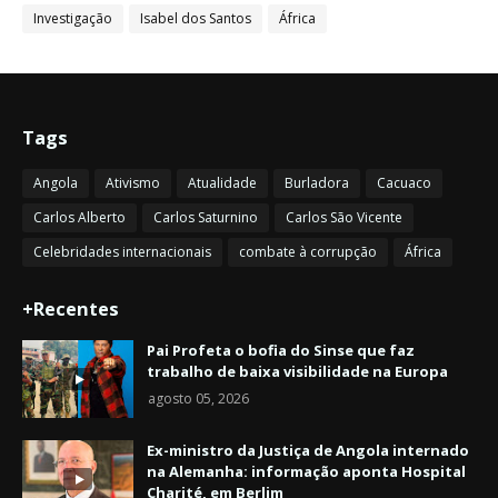
Investigação
Isabel dos Santos
África
Tags
Angola
Ativismo
Atualidade
Burladora
Cacuaco
Carlos Alberto
Carlos Saturnino
Carlos São Vicente
Celebridades internacionais
combate à corrupção
África
+Recentes
Pai Profeta o bofia do Sinse que faz
trabalho de baixa visibilidade na Europa
agosto 05, 2026
Ex-ministro da Justiça de Angola internado
na Alemanha: informação aponta Hospital
Charité, em Berlim