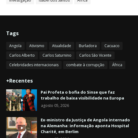
Investigação
Isabel dos Santos
África
Tags
Angola
Ativismo
Atualidade
Burladora
Cacuaco
Carlos Alberto
Carlos Saturnino
Carlos São Vicente
Celebridades internacionais
combate à corrupção
África
+Recentes
Pai Profeta o bofia do Sinse que faz
trabalho de baixa visibilidade na Europa
agosto 05, 2026
Ex-ministro da Justiça de Angola internado
na Alemanha: informação aponta Hospital
Charité, em Berlim