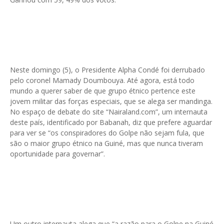
Neste domingo (5), o Presidente Alpha Condé foi derrubado
pelo coronel Mamady Doumbouya. Até agora, está todo
mundo a querer saber de que grupo étnico pertence este
jovem militar das forças especiais, que se alega ser mandinga.
No espaço de debate do site “Nairaland.com”, um internauta
deste país, identificado por Babanah, diz que prefere aguardar
para ver se “os conspiradores do Golpe não sejam fula, que
são o maior grupo étnico na Guiné, mas que nunca tiveram
oportunidade para governar”.
Um outro internauta alega que “a razão para o Golpe na Guiné