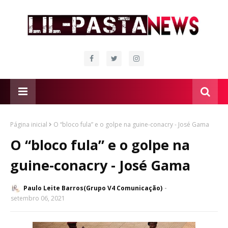
Página inicial
O “bloco fula” e o golpe na guine-conacry - José Gama
O “bloco fula” e o golpe na
guine-conacry - José Gama
Paulo Leite Barros(Grupo V4 Comunicação)
setembro 06, 2021