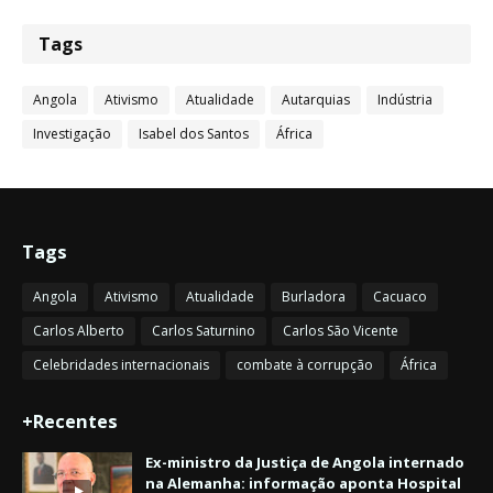
Tags
Angola
Ativismo
Atualidade
Autarquias
Indústria
Investigação
Isabel dos Santos
África
Tags
Angola
Ativismo
Atualidade
Burladora
Cacuaco
Carlos Alberto
Carlos Saturnino
Carlos São Vicente
Celebridades internacionais
combate à corrupção
África
+Recentes
Ex-ministro da Justiça de Angola internado
na Alemanha: informação aponta Hospital