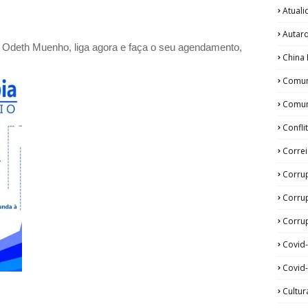
Atual
Autar
a Odeth
Muenho, liga agora e faça o seu agendamento,
China 
Comun
Comun
Confli
Corre
Corru
Corru
Corrup
Covid
Covid-
Cultur