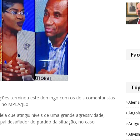
Fac
Tóp
eições terminou este domingo com os dois comentaristas
Alema
o no MPLA/JLo.
Angol
la que atingiu níveis de uma grande agressividade,
ipal desafiador do partido da situação, no caso
Artigo
Ativis