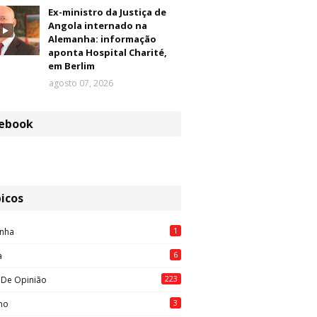
Ex-ministro da Justiça de
Angola internado na
Alemanha: informação
aponta Hospital Charité,
em Berlim
agosto 07, 2026
ebook
icos
1
nha
6
a
223
 De Opinião
3
mo