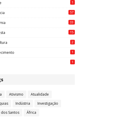
1
e
57
cia
33
mia
15
ista
2
ltura
1
ecimento
1
gs
a
Ativismo
Atualidade
quias
Indústria
Investigação
l dos Santos
África