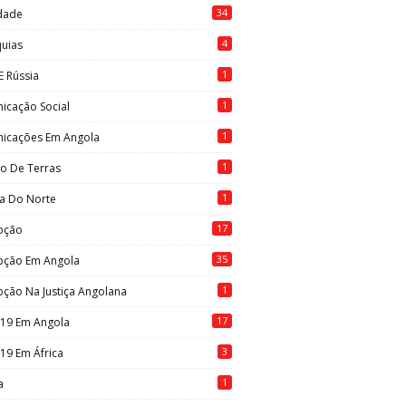
34
idade
4
quias
1
E Rússia
1
icação Social
1
icações Em Angola
1
to De Terras
1
ia Do Norte
17
pção
35
pção Em Angola
1
ção Na Justiça Angolana
17
-19 Em Angola
3
19 Em África
1
a