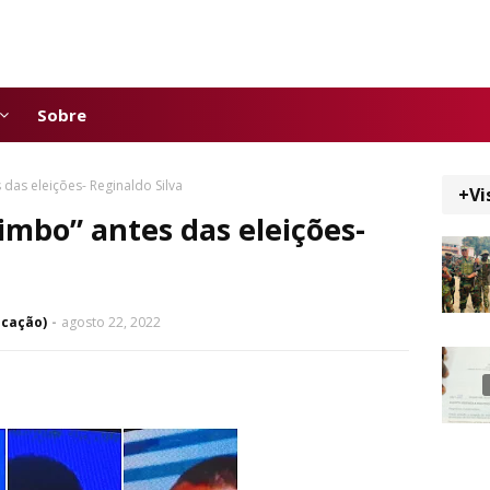
Sobre
 das eleições- Reginaldo Silva
+Vi
imbo” antes das eleições-
icação)
agosto 22, 2022