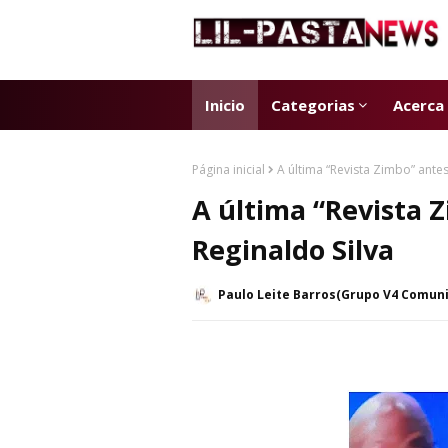
Inicio
Categorias
Acerca
Página inicial
A última “Revista Zimbo” antes
A última “Revista Z
Reginaldo Silva
Paulo Leite Barros(Grupo V4 Comun