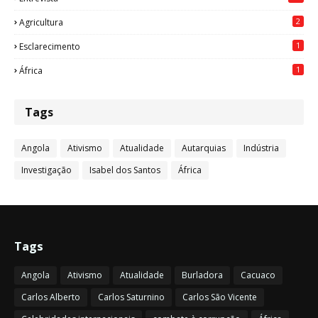
2
Agricultura
1
Esclarecimento
1
África
Tags
Angola
Ativismo
Atualidade
Autarquias
Indústria
Investigação
Isabel dos Santos
África
Tags
Angola
Ativismo
Atualidade
Burladora
Cacuaco
Carlos Alberto
Carlos Saturnino
Carlos São Vicente