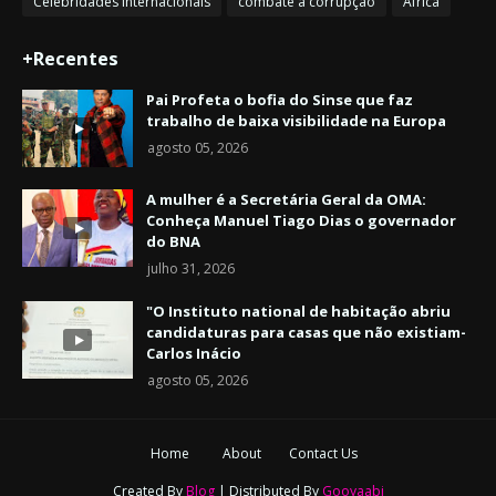
Celebridades internacionais
combate à corrupção
África
+Recentes
Pai Profeta o bofia do Sinse que faz
trabalho de baixa visibilidade na Europa
agosto 05, 2026
A mulher é a Secretária Geral da OMA:
Conheça Manuel Tiago Dias o governador
do BNA
julho 31, 2026
"O Instituto national de habitação abriu
candidaturas para casas que não existiam-
Carlos Inácio
agosto 05, 2026
Home
About
Contact Us
Created By
Blog
| Distributed By
Gooyaabi