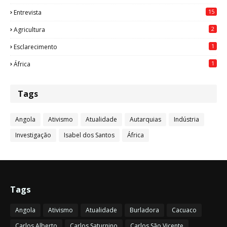
15
Entrevista
2
Agricultura
1
Esclarecimento
1
África
Tags
Angola
Ativismo
Atualidade
Autarquias
Indústria
Investigação
Isabel dos Santos
África
Tags
Angola
Ativismo
Atualidade
Burladora
Cacuaco
Carlos Alberto
Carlos Saturnino
Carlos São Vicente