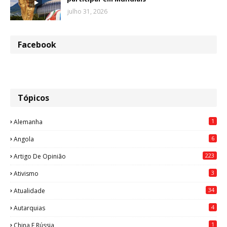
julho 31, 2026
Facebook
Tópicos
1
Alemanha
6
Angola
223
Artigo De Opinião
3
Ativismo
34
Atualidade
4
Autarquias
1
China E Rússia