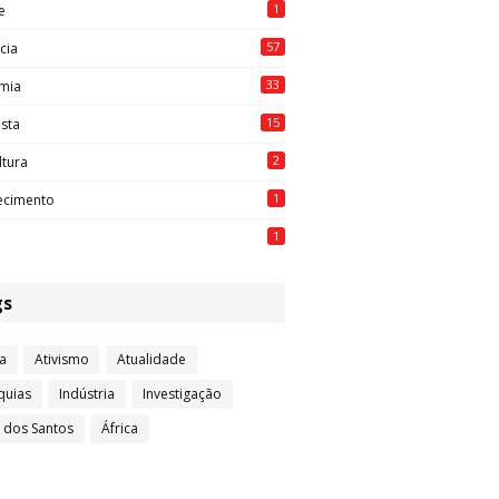
1
e
57
cia
33
mia
15
ista
2
ltura
1
ecimento
1
gs
a
Ativismo
Atualidade
quias
Indústria
Investigação
l dos Santos
África