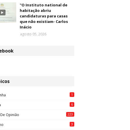
"O Instituto national de
habitação abriu
candidaturas para casas
que não existiam- Carlos
Inácio
agosto 05, 2026
ebook
icos
1
nha
6
a
223
 De Opinião
3
mo