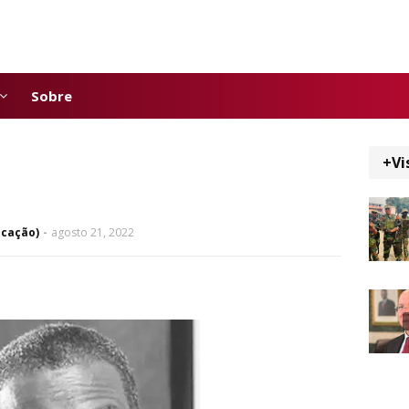
Sobre
+Vi
icação)
agosto 21, 2022