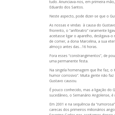
tudo. Anunciava-nos, em primeira mão,
Eduardo dos Santos.
Neste aspecto, pode dizer-se que o Gu
As nossas e vindas à causa do Gustavo
friorento, o “anfiteatro” raramente li
aceitasse ligar o aparelho, desligava
de comer, a dona Marcelina, a sua ete
almoço antes das…16 horas.
Fora esses “constrangimentos”, de pou
uma permanente festa.
Na singela homenagem que lhe faz, o K
humor corrosivo”. Muita gente não faz
Gustavo causou.
É pouco conhecido, mas a ligação do G
sucedâneo, o Semanário Angolense, é m
Em 2001 e na sequência da “rumorosa”
carecas dos primeiros milionários ang
Severino Carlos nos acoitamos depois