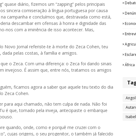
Debat
g” quase diário, fizemos um “zapping” pelos principais
os sincera comiseração à língua portuguesa por causa
Denún
ta na campanha e concluímos que, destravada como está,
poderia descambar em ofensas à honra e dignidade das
Econo
mo-nos com a iminência de isso acontecer. Mas,
Entrev
Agricu
o Novo Jornal referiste-te à morte do Zeca Cohen, teu
dada pelas costas, à família e amigos.
Esclar
 que o Zeca. Com uma diferença: o Zeca foi dando sinais
África
 um invejoso. É assim que, entre nós, tratamos os amigos
Ta
uém, ficamos agora a saber que aquele teu texto do dia
 do Zeca Cohen.
Angol
er para aqui chamado, não tem culpa de nada. Não foi
Autar
 Tu é que, tomado pela inveja, antecipaste o embarque
epouso.
Isabe
bre quando, onde, como e porquê me cruzei com o
o”, cujas origens, o seu progenitor, o também já falecido