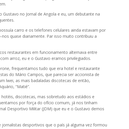
bem.
 o Gustavo no Jornal de Angola e eu, um debutante na
quentes.
suía carro e os telefones celulares ainda estavam por
nos quase diariamente. Par isso muito contribuiu a
s restaurantes em funcionamento alternava entre
o com arroz, eu e o Gustavo eramos privilegiados.
one, frequentamos tudo que era hotel e restaurante
tas do Mário Campos, que parecia ser accionista de
um lwei, as mais badaladas discotecas de então,
uário, “Matié”.
, hotéis, discotecas, mas sobretudo aos estádios e
uentamos por força do ofício comum, já nos tinham
nal Desportivo Militar (JDM) que eu e o Gustavo demos
 jornalistas desportivos que o país já alguma vez formou