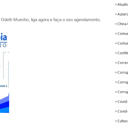
Atual
Autar
a Odeth
Muenho, liga agora e faça o seu agendamento,
China 
Comun
Comun
Confli
Corre
Corru
Corru
Corrup
Covid
Covid-
Cultur