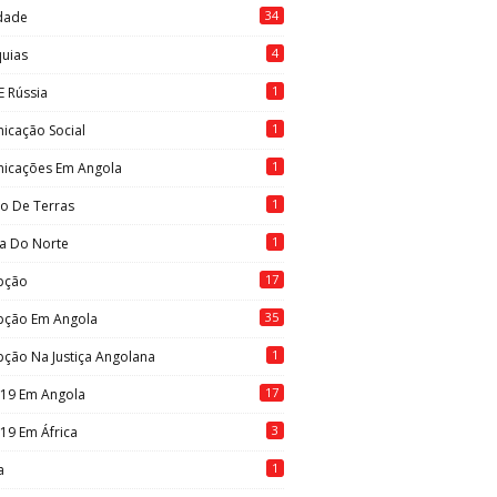
34
idade
4
quias
1
E Rússia
1
icação Social
1
icações Em Angola
1
to De Terras
1
ia Do Norte
17
pção
35
pção Em Angola
1
ção Na Justiça Angolana
17
-19 Em Angola
3
19 Em África
1
a