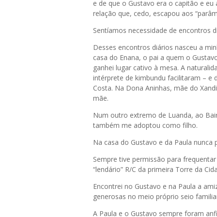
e de que o Gustavo era o capitão e e
relação que, cedo, escapou aos “parâm
Sentíamos necessidade de encontros di
Desses encontros diários nasceu a min
casa do Enana, o pai a quem o Gustavo
ganhei lugar cativo à mesa. A natural
intérprete de kimbundu facilitaram – e
Costa. Na Dona Aninhas, mãe do Xandi
mãe.
Num outro extremo de Luanda, ao Bairr
também me adoptou como filho.
Na casa do Gustavo e da Paula nunca pre
Sempre tive permissão para frequenta
“lendário” R/C da primeira Torre da Cid
Encontrei no Gustavo e na Paula a ami
generosas no meio próprio seio familia
A Paula e o Gustavo sempre foram anfit