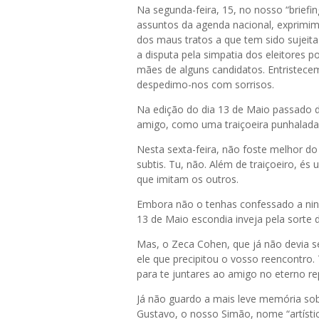
Na segunda-feira, 15, no nosso “briefin
assuntos da agenda nacional, exprimim
dos maus tratos a que tem sido sujei
a disputa pela simpatia dos eleitores 
mães de alguns candidatos. Entristece
despedimo-nos com sorrisos.
Na edição do dia 13 de Maio passado d
amigo, como uma traiçoeira punhalada, 
Nesta sexta-feira, não foste melhor do
subtis. Tu, não. Além de traiçoeiro, és
que imitam os outros.
Embora não o tenhas confessado a ning
13 de Maio escondia inveja pela sorte
Mas, o Zeca Cohen, que já não devia s
ele que precipitou o vosso reencontro.
para te juntares ao amigo no eterno r
Já não guardo a mais leve memória so
Gustavo, o nosso Simão, nome “artístic