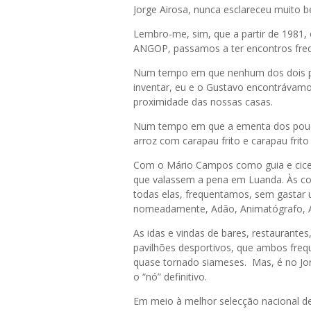
Jorge Airosa, nunca esclareceu muito 
Lembro-me, sim, que a partir de 1981,
ANGOP, passamos a ter encontros fre
Num tempo em que nenhum dos dois pos
inventar, eu e o Gustavo encontrávamo-
proximidade das nossas casas.
Num tempo em que a ementa dos pouco
arroz com carapau frito e carapau frit
Com o Mário Campos como guia e cicer
que valassem a pena em Luanda. Às cos
todas elas, frequentamos, sem gastar 
nomeadamente, Adão, Animatógrafo, Aq
As idas e vindas de bares, restaurantes
pavilhões desportivos, que ambos freq
quase tornado siameses. Mas, é no Jor
o “nó” definitivo.
Em meio à melhor selecção nacional de