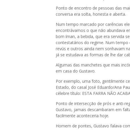
Ponto de encontro de pessoas das mais 
conversa era solta, honesta e aberta.
Num tempo marcado por carências elem
encontrávamos o que não abundava em 
bom íman, a bebida, que era servida se
contestatários do regime. Num tempo 
revús e outros ainda nem sonhavam nas
já se estudava as formas de lhe dar ca
Algumas das manchetes que mais incó
em casa do Gustavo.
Por exemplo, uma foto, gentilmente ce
Estado, do casal José Eduardo/Ana Pau
célebre título: ESTA FARRA NÃO ACAB
Ponto de intersecção de prós e anti-r
Gustavo, jamais descambaram em falt
facilmente aconteceria hoje.
Homem de pontes, Gustavo falava com 