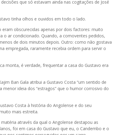
 decisões que só estavam ainda nas cogitações de José
stavo tinha olhos e ouvidos em todo o lado.
 eram obscurecidas apenas por dois factores: muito
gava o ar condicionado. Quando, a comoventes pedidos,
-o menos de dois minutos depois. Outro: como não gostava
rna empregada, raramente recebia ordem para servir o
ca monta, é verdade, frequentar a casa do Gustavo era
ajim Ban Gala atribui a Gustavo Costa “um sentido de
 a menor ideia dos “estragos” que o humor corrosivo do
ustavo Costa à história do Angolense e do seu
uito mais estreita.
 matéria através da qual o Angolense destapou as
olanos, foi em casa do Gustavo que eu, o Candembo e o
 que nos sentimos perseguidos por um carro