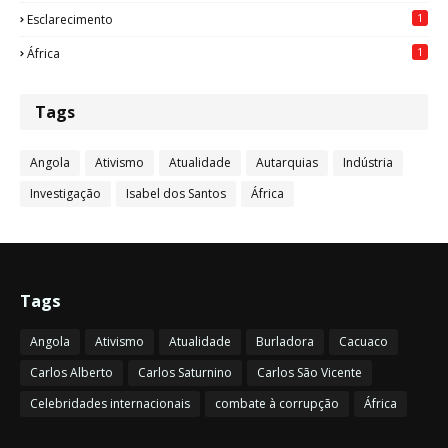
1
Esclarecimento
1
África
Tags
Angola
Ativismo
Atualidade
Autarquias
Indústria
Investigação
Isabel dos Santos
África
Tags
Angola
Ativismo
Atualidade
Burladora
Cacuaco
Carlos Alberto
Carlos Saturnino
Carlos São Vicente
Celebridades internacionais
combate à corrupção
África