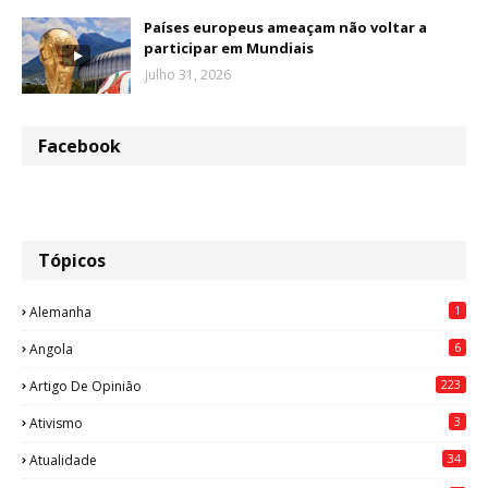
Países europeus ameaçam não voltar a
participar em Mundiais
julho 31, 2026
Facebook
Tópicos
1
Alemanha
6
Angola
223
Artigo De Opinião
3
Ativismo
34
Atualidade