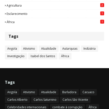
2
Agricultura
1
Esclarecimento
1
África
Tags
Angola
Ativismo
Atualidade
Autarquias
Indústria
Investigação
Isabel dos Santos
África
Tags
Angola
Ativismo
Atualidade
Burladora
Cacuaco
Carlos Alberto
Carlos Saturnino
Carlos São Vicente
Celebridades internacionais
combate à corrupção
África