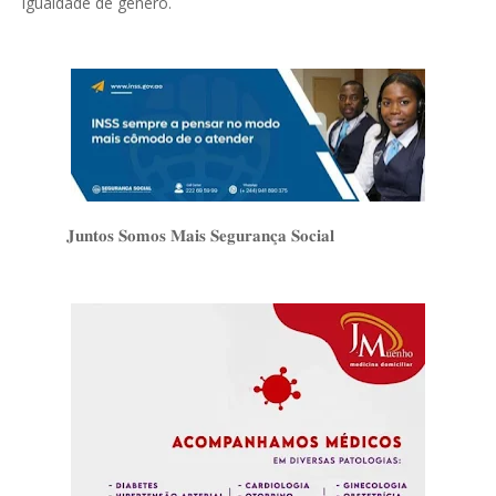
igualdade de género.
𝐉𝐮𝐧𝐭𝐨𝐬 𝐒𝐨𝐦𝐨𝐬 𝐌𝐚𝐢𝐬 𝐒𝐞𝐠𝐮𝐫𝐚𝐧𝐜̧𝐚 𝐒𝐨𝐜𝐢𝐚𝐥