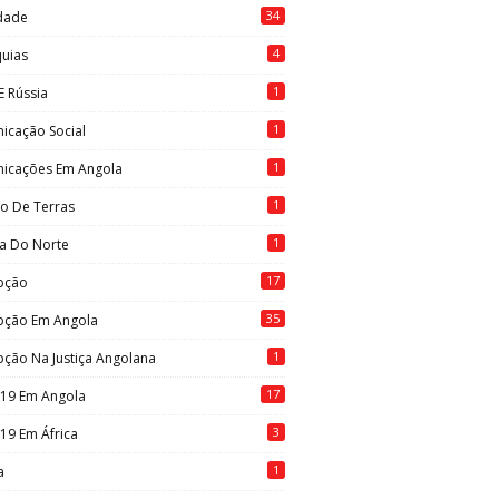
34
idade
4
quias
1
E Rússia
1
icação Social
1
icações Em Angola
1
to De Terras
1
ia Do Norte
17
pção
35
pção Em Angola
1
ção Na Justiça Angolana
17
-19 Em Angola
3
19 Em África
1
a