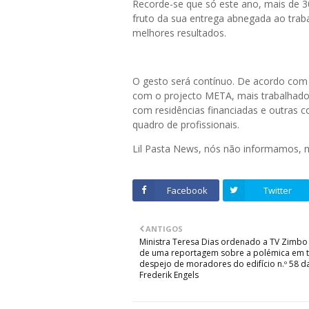
Recorde-se que só este ano, mais de 30 
fruto da sua entrega abnegada ao trab
melhores resultados.
O gesto será contínuo. De acordo com
com o projecto META, mais trabalhad
com residências financiadas e outras c
quadro de profissionais.
Lil Pasta News, nós não informamos,
Facebook
Twitter
ANTIGOS
Ministra Teresa Dias ordenado a TV Zimbo
de uma reportagem sobre a polémica em 
despejo de moradores do edifício n.º 58 d
Frederik Engels