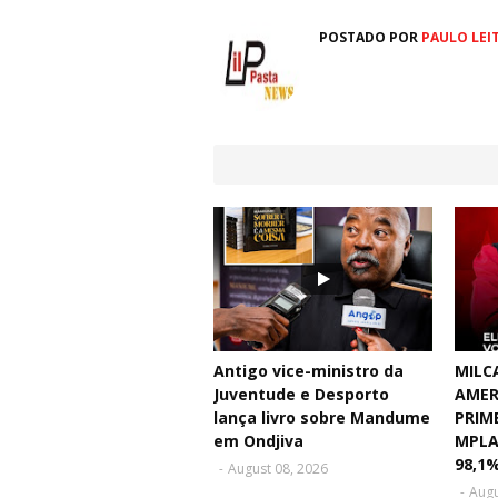
POSTADO POR
PAULO LEI
Antigo vice-ministro da
MILC
Juventude e Desporto
AMER
lança livro sobre Mandume
PRIM
em Ondjiva
MPLA
98,1
-
August 08, 2026
-
Augu