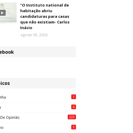
"O Instituto national de
habitação abriu
candidaturas para casas
que não existiam- Carlos
Inácio
agosto 05, 2026
ebook
icos
1
nha
6
a
223
 De Opinião
3
mo