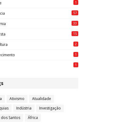
1
e
57
cia
33
mia
15
ista
2
ltura
1
ecimento
1
gs
a
Ativismo
Atualidade
quias
Indústria
Investigação
l dos Santos
África