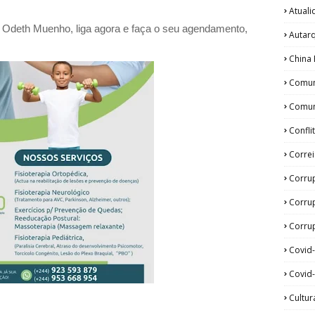
Atual
a Odeth
Muenho, liga agora e faça o seu agendamento,
Autar
China 
Comun
Comun
Confli
Corre
Corru
Corru
Corrup
Covid
Covid-
Cultur