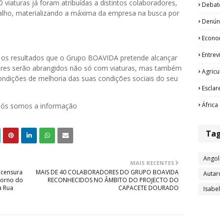
viaturas já foram atribuídas a distintos colaboradores,
Debat
alho, materializando a máxima da empresa na busca por
Denún
Econo
Entrev
 os resultados que o Grupo BOAVIDA pretende alcançar
ores serão abrangidos não só com viaturas, mas também
Agricu
ondições de melhoria das suas condições sociais do seu
Esclar
África
 nós somos a informação
Ta
Angol
MAIS RECENTES
 censura
MAIS DE 40 COLABORADORES DO GRUPO BOAVIDA
Autar
torno do
RECONHECIDOS NO ÂMBITO DO PROJECTO DO
a Rua
CAPACETE DOURADO
Isabe