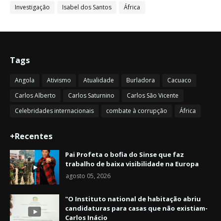
Investigação
Isabel dos Santos
África
Tags
Angola
Ativismo
Atualidade
Burladora
Cacuaco
Carlos Alberto
Carlos Saturnino
Carlos São Vicente
Celebridades internacionais
combate à corrupção
África
+Recentes
Pai Profeta o bofia do Sinse que faz
trabalho de baixa visibilidade na Europa
agosto 05, 2026
"O Instituto national de habitação abriu
candidaturas para casas que não existiam-
Carlos Inácio