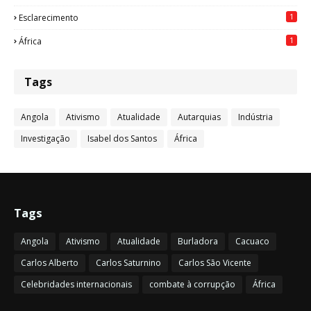
1
Esclarecimento
1
África
Tags
Angola
Ativismo
Atualidade
Autarquias
Indústria
Investigação
Isabel dos Santos
África
Tags
Angola
Ativismo
Atualidade
Burladora
Cacuaco
Carlos Alberto
Carlos Saturnino
Carlos São Vicente
Celebridades internacionais
combate à corrupção
África