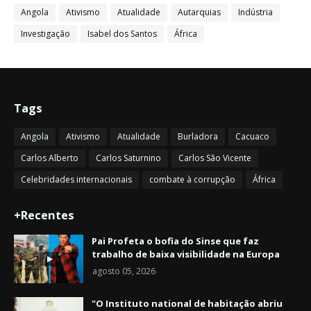
Angola
Ativismo
Atualidade
Autarquias
Indústria
Investigação
Isabel dos Santos
África
Tags
Angola
Ativismo
Atualidade
Burladora
Cacuaco
Carlos Alberto
Carlos Saturnino
Carlos São Vicente
Celebridades internacionais
combate à corrupção
África
+Recentes
Pai Profeta o bofia do Sinse que faz
trabalho de baixa visibilidade na Europa
agosto 05, 2026
"O Instituto national de habitação abriu