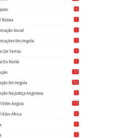
4
quias
1
E Rússia
1
icação Social
1
icações Em Angola
1
to De Terras
1
ia Do Norte
17
pção
35
pção Em Angola
1
ção Na Justiça Angolana
17
-19 Em Angola
3
19 Em África
1
a
1
e