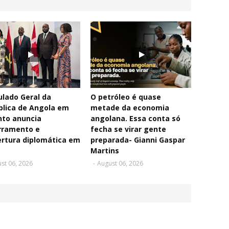
lado Geral da
O petróleo é quase
blica de Angola em
metade da economia
nto anuncia
angolana. Essa conta só
rramento e
fecha se virar gente
rtura diplomática em
preparada- Gianni Gaspar
Martins
st 06, 2026
-
August 06, 2026