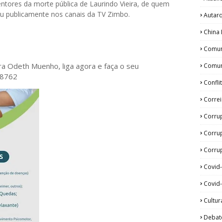
ores da morte pública de Laurindo Vieira, de quem
u publicamente nos canais da TV Zimbo.
Autar
China 
Comun
ora Odeth
Muenho, liga agora e faça o seu
Comun
28762
Confli
Corre
Corru
Corru
Corrup
Covid
Covid-
Cultur
Debat