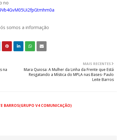
do no
029Vb4GvM05Ui2fpGtmhm0a
 nós somos a informação
MAIS RECENTES
s na
Mara Quiosa: A Mulher da Linha da Frente que Está
Resgatando a Mística do MPLA nas Bases- Paulo
Leite Barros
TE BARROS(GRUPO V4 COMUNICAÇÃO)