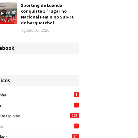
Sporting de Luanda
conquista 3.º lugar no
Nacional Feminino Sub-16
de basquetebol
agosto 05, 2026
ebook
icos
1
nha
6
a
223
 De Opinião
3
mo
34
idade