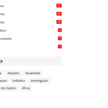
57
cia
33
mia
15
ista
2
ltura
1
ecimento
1
gs
a
Ativismo
Atualidade
quias
Indústria
Investigação
l dos Santos
África