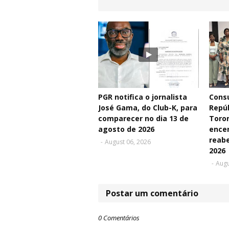
PGR notifica o jornalista
Consu
José Gama, do Club-K, para
Repú
comparecer no dia 13 de
Toro
agosto de 2026
ence
reabe
-
August 06, 2026
2026
-
Augu
Postar um comentário
0 Comentários