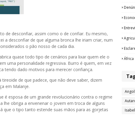
Denún
Econo
Entrev
to de desconfiar, assim como o de confiar. Eu mesmo,
Agricu
 a desconfiar de que alguma bronca lhe iriam criar, num
considerados o pão nosso de cada dia.
Esclar
brica quase todo tipo de cenários para lixar quem ele o
África
 tem uma personalidade regressiva. Burro é quem, em vez
ca tendo dado motivos para merecer confiança.
Ta
 tireoide de que padece, que não deve saber, dizem
nça em Malanje.
Angol
ue é esposa de um grande revolucionário contra o regime
Autar
nda lhe obriga a envenenar o jovem em troca de alguns
 que o tipo tanto estende suas mãos para as gorjetas
Isabe