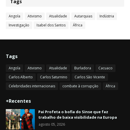
Tags
Angola
Ativismo
Atualidade
Autarquias
Indústria
Investigação
Isabel dos Santos
África
Tags
Angola
Ativismo
Atualidade
Burladora
Cacuaco
Carlos Alberto
Carlos Saturnino
Carlos São Vicente
Celebridades internacionais
combate à corrupção
África
+Recentes
Pai Profeta o bofia do Sinse que faz
trabalho de baixa visibilidade na Europa
agosto 05, 2026