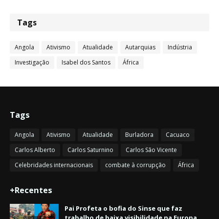
Tags
Angola
Ativismo
Atualidade
Autarquias
Indústria
Investigação
Isabel dos Santos
África
Tags
Angola
Ativismo
Atualidade
Burladora
Cacuaco
Carlos Alberto
Carlos Saturnino
Carlos São Vicente
Celebridades internacionais
combate à corrupção
África
+Recentes
Pai Profeta o bofia do Sinse que faz
trabalho de baixa visibilidade na Europa