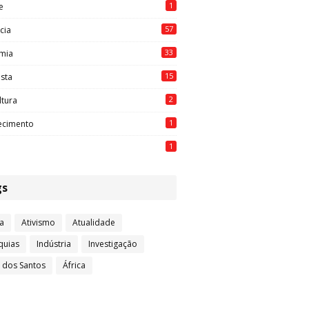
1
e
57
cia
33
mia
15
ista
2
ltura
1
ecimento
1
gs
a
Ativismo
Atualidade
quias
Indústria
Investigação
l dos Santos
África