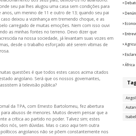
Debat
 onde seu pai lhes alugou uma casa sem condições para
e anos, um menino de 11 e outro de 13; quando seu pai
Denún
te caso deixou a vizinhança em tremendo choque, e as
Econo
pelo carregado de muitas emoções. Nem com isso ouvi
ndo as minhas fontes no terreno. Devo dizer que
Entrev
acrescida na nossa sociedade, já levantam suas vozes em
Agricu
timas, desde o trabalho esforçado até serem vítimas de
rosa.
Esclar
África
uitas questões é que todos estes casos acima citados
stado angolano. Será que os nossos governantes,
Ta
 assistem à televisão pública?
Angol
ornal da TPA, com Ernesto Bartolomeu, fez abertura
Autar
do para abusos de menores. Muitos devem pensar que a
Isabe
te a crítica ao partido no poder. Talvez sim; estes
todos nós, sem dúvidas. Mas o caso aqui tem outra
s políticos angolanos não se põem constantemente nos