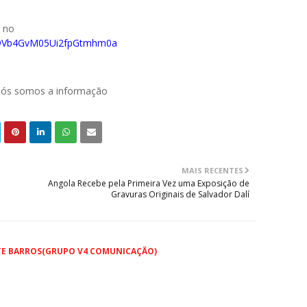
o no
029Vb4GvM05Ui2fpGtmhm0a
 nós somos a informação
MAIS RECENTES
Angola Recebe pela Primeira Vez uma Exposição de
Gravuras Originais de Salvador Dalí
TE BARROS(GRUPO V4 COMUNICAÇÃO)