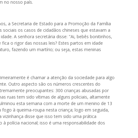
m no nosso país.
anos, a Secretaria de Estado para a Promoção da Família
des sociais os casos de cidadãos chineses que estavam a
dade. A senhora secretária disse: "Ai, bebês bonitinhos,
fica o rigor das nossas leis? Estes partos em idade
uturo, fazendo um martírio; ou seja, estas meninas
rimeiramente é chamar a atenção da sociedade para algo
nte. Outro aspecto são os números crescentes do
 extremamente preocupantes: 300 crianças abusadas por
 ruas tem sido vítimas de alguns policiais, altamente
 culminou esta semana com a morte de um menino de 13
iu fogo à queima-roupa nesta criança; logo em seguida,
a vizinhança disse que isso tem sido uma prática
 à polícia nacional; isso é uma responsabilidade dos