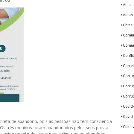
28762
Atual
Autar
China 
Comun
Comun
Confli
Corre
Corru
Corru
Corrup
Covid
Covid-
direta de abandono, pois as pessoas não têm consciência
Cultur
 Os três meninos foram abandonados pelos seus pais; a
o relacionamento dos seus pais, deixou-os no abandono.