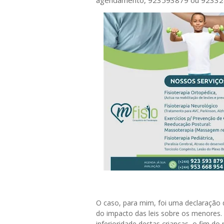
agendamento, 923593879 ou 9233
O caso, para mim, foi uma declaração 
do impacto das leis sobre os menores.
inferioridade destas crianças, o fim d