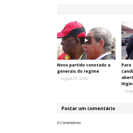
Novo partido conotado a
Para 
generais do regime
cand
aber
-
August 07, 2026
Higin
-
Augu
Postar um comentário
0 Comentários