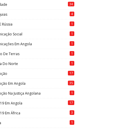
34
idade
4
quias
1
E Rússia
1
icação Social
1
icações Em Angola
1
to De Terras
1
ia Do Norte
17
pção
35
pção Em Angola
1
ção Na Justiça Angolana
17
-19 Em Angola
3
19 Em África
1
a