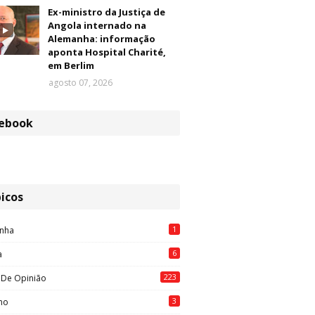
Ex-ministro da Justiça de
Angola internado na
Alemanha: informação
aponta Hospital Charité,
em Berlim
agosto 07, 2026
ebook
icos
1
nha
6
a
223
 De Opinião
3
mo