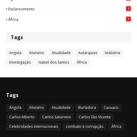
1
Esclarecimento
1
África
Tags
Angola
Ativismo
Atualidade
Autarquias
Indústria
Investigação
Isabel dos Santos
África
Tags
Angola
Ativismo
Atualidade
Burladora
Cacuaco
Carlos Alberto
Carlos Saturnino
Carlos São Vicente
Celebridades internacionais
combate à corrupção
África