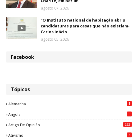
Charité, em Berlim
agosto 07, 2026
"O Instituto national de habitação abriu
candidaturas para casas que não existiam-
Carlos Inácio
agosto 05, 2026
Facebook
Tópicos
1
Alemanha
6
Angola
223
Artigo De Opinião
3
Ativismo