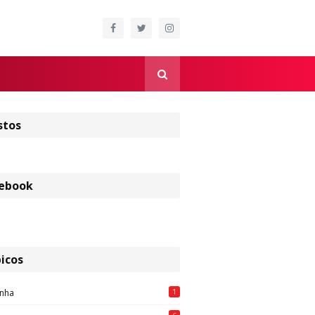
stos
ebook
icos
1
nha