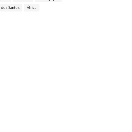
l dos Santos
África