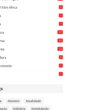
3
19 Em África
1
a
1
e
57
cia
33
mia
15
ista
2
ltura
1
ecimento
1
gs
a
Ativismo
Atualidade
quias
Indústria
Investigação