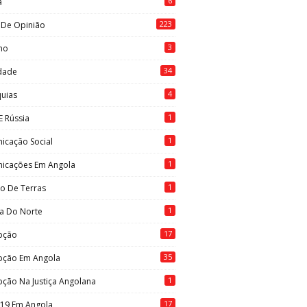
6
a
223
 De Opinião
3
mo
34
idade
4
quias
1
E Rússia
1
icação Social
1
icações Em Angola
1
to De Terras
1
ia Do Norte
17
pção
35
pção Em Angola
1
ção Na Justiça Angolana
17
-19 Em Angola