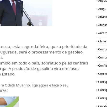
Angol
Artigo
Ativis
Atual
Autar
China 
receu, esta segunda-feira, que a prioridade da
Comun
augurada, será o processamento de gasóleo,
a.
Comun
umido em todo o país, sobretudo pelas centrais
Confli
arga. A produção de gasolina virá em fases
e Estado.
Corre
Corru
tora Odeth
Muenho, liga agora e faça o seu
Corru
28762
Corrup
Covid