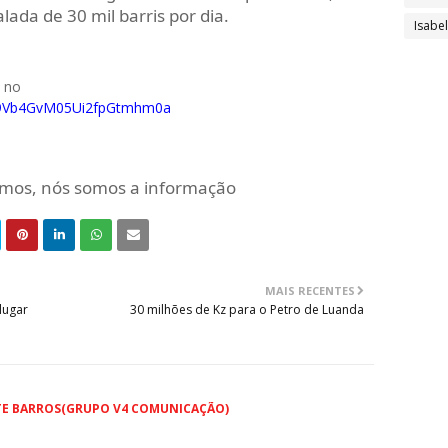
ada de 30 mil barris por dia.
Isabe
o no
0029Vb4GvM05Ui2fpGtmhm0a
mamos, nós somos a informação
MAIS RECENTES
lugar
30 milhões de Kz para o Petro de Luanda
TE BARROS(GRUPO V4 COMUNICAÇÃO)