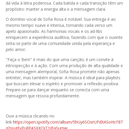
dá vida à letra poderosa. Cada batida e cada transição têm um
propósito: manter a energia alta e a mensagem clara.
O domínio vocal de Sofia Rosa é notável. Sua entrega é ao
mesmo tempo suave e intensa, tornando cada verso um
apelo apaixonado. As harmonias vocais e os ad-libs
enriquecem a experiência auditiva, fazendo com que o ouvinte
sinta-se parte de uma comunidade unida pela esperança e
pelo amor.
"Faça o Bem" é mais do que uma canção; é um convite à
introspecção e à ação. Com uma produção de alta qualidade e
uma mensagem atemporal, Sofia Rosa promete não apenas
entreter, mas também inspirar. A música é ideal para playlists
que buscam elevar o espírito e promover a reflexão positiva.
Prepare-se para dançar enquanto se conecta com uma
mensagem que ressoa profundamente.
Ouvi a música clicando no
link
https://open.spotify.com/album/5hUy6SOxrUPdXASoHcF8T
q?si=gEvPu8EASKKDiT1JEaSumw