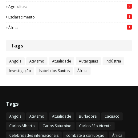
2
Agricultura
1
Esclarecimento
1
África
Tags
Angola
Ativismo
Atualidade
Autarquias
Indústria
Investigação
Isabel dos Santos
África
Tags
Angola
Ativismo
Atualidade
Burladora
Cacuaco
Carlos Alberto
Carlos Saturnino
Carlos São Vicente
Celebridades internacionais
combate à corrupção
África