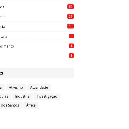
57
cia
33
mia
15
ista
2
ltura
1
ecimento
1
gs
a
Ativismo
Atualidade
quias
Indústria
Investigação
l dos Santos
África