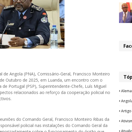
Fac
l de Angola (PNA), Comissário-Geral, Francisco Monteiro
Tóp
27 de Outubro de 2025, em Luanda, um encontro com o
a de Portugal (PSP), Superintendente-Chefe, Luís Miguel
Alema
pectos relacionados ao reforço da cooperação policial no
ctivos.
Angol
Artigo
reuniões do Comando Geral, Francisco Monteiro Ribas da
Ativis
responsável policial nas instalações do Comando Geral da
Atual
rmenorizadamente sobre o funcionamento do órgão que