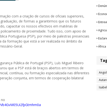
Denún
Econo
mação com a criação de cursos de oficiais superiores,
graduação, de formas a garantirmos que os futuros
Entrev
odo, capacitar os nossos efectivos em matérias de
Agricu
 policiamento de proximidade. Tudo isso, com apoio de
blica Portuguesa (PSP), por meio de palestras presenciais
Esclar
 da formação que está a ser realizada no âmbito da
missário-Geral.
África
Ta
egurança Pública de Portugal (PSP), Luís Miguel Ribeiro
gurou que a PSP está de braços abertos em termos de
Angol
icial, contínua, ou formação especializada nas diferentes
peração conjunta, em termos de cooperação bilateral
Autar
Isabe
o no
029Vb4GvM05Ui2fpGtmhm0a