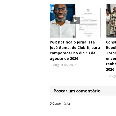
PGR notifica o jornalista
Consu
José Gama, do Club-K, para
Repú
comparecer no dia 13 de
Toro
agosto de 2026
ence
reabe
-
August 06, 2026
2026
-
Augu
Postar um comentário
0 Comentários