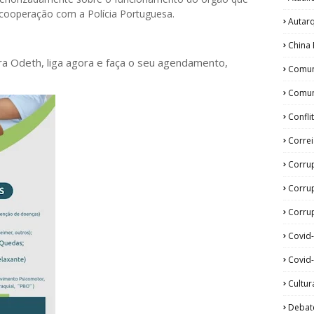
 cooperação com a Polícia Portuguesa.
Autar
China 
ora Odeth
, liga agora e faça o seu agendamento,
Comun
Comun
Confli
Corre
Corru
Corru
Corrup
Covid
Covid-
Cultur
Debat