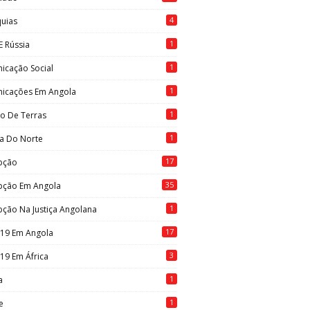
4
quias
1
E Rússia
1
icação Social
1
icações Em Angola
1
to De Terras
1
ia Do Norte
17
pção
35
pção Em Angola
1
ção Na Justiça Angolana
17
-19 Em Angola
3
19 Em África
1
a
1
e