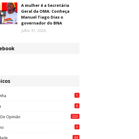
A mulher é a Secretária
Geral da OMA: Conheça
Manuel Tiago Dias o
governador do BNA
julho 31, 2026
ebook
icos
1
nha
6
a
223
 De Opinião
3
mo
34
idade