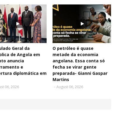
lado Geral da
O petróleo é quase
blica de Angola em
metade da economia
nto anuncia
angolana. Essa conta só
rramento e
fecha se virar gente
rtura diplomática em
preparada- Gianni Gaspar
Martins
st 06, 2026
-
August 06, 2026