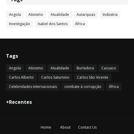
Angola
Ativismo
Atualidade
Autarquias
Indústria
Investigação
Isabel dos Santos
África
Tags
Angola
Ativismo
Atualidade
Burladora
Cacuaco
Carlos Alberto
Carlos Saturnino
Carlos São Vicente
Celebridades internacionais
combate à corrupção
África
+Recentes
Home
About
Contact Us