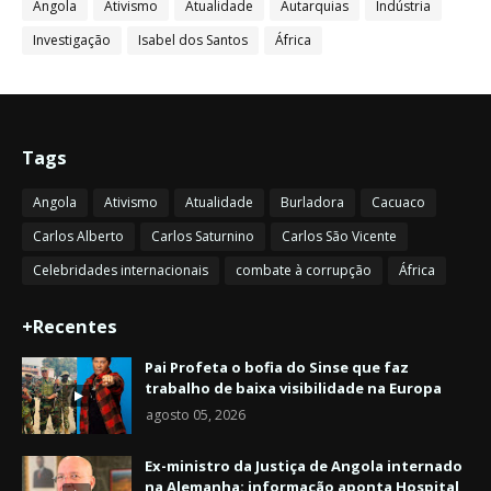
Angola
Ativismo
Atualidade
Autarquias
Indústria
Investigação
Isabel dos Santos
África
Tags
Angola
Ativismo
Atualidade
Burladora
Cacuaco
Carlos Alberto
Carlos Saturnino
Carlos São Vicente
Celebridades internacionais
combate à corrupção
África
+Recentes
Pai Profeta o bofia do Sinse que faz
trabalho de baixa visibilidade na Europa
agosto 05, 2026
Ex-ministro da Justiça de Angola internado
na Alemanha: informação aponta Hospital