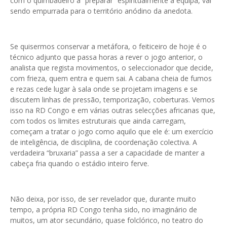
com o quimbadeiro a “preparar” espiritualmente a equipa, vai
sendo empurrada para o território anódino da anedota.
Se quisermos conservar a metáfora, o feiticeiro de hoje é o
técnico adjunto que passa horas a rever o jogo anterior, o
analista que regista movimentos, o seleccionador que decide,
com frieza, quem entra e quem sai. A cabana cheia de fumos
e rezas cede lugar à sala onde se projetam imagens e se
discutem linhas de pressão, temporização, coberturas. Vemos
isso na RD Congo e em várias outras selecções africanas que,
com todos os limites estruturais que ainda carregam,
começam a tratar o jogo como aquilo que ele é: um exercício
de inteligência, de disciplina, de coordenação colectiva. A
verdadeira “bruxaria” passa a ser a capacidade de manter a
cabeça fria quando o estádio inteiro ferve.
Não deixa, por isso, de ser revelador que, durante muito
tempo, a própria RD Congo tenha sido, no imaginário de
muitos, um ator secundário, quase folclórico, no teatro do