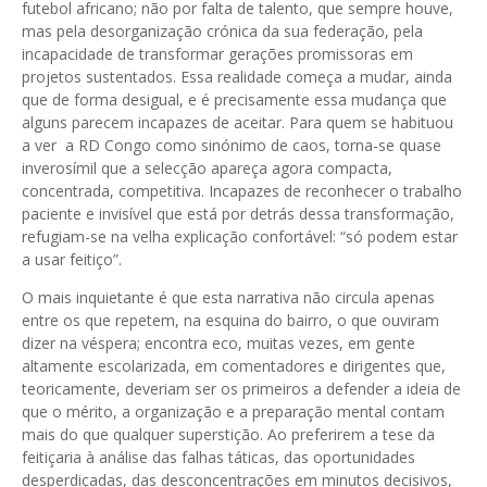
futebol africano; não por falta de talento, que sempre houve,
mas pela desorganização crónica da sua federação, pela
incapacidade de transformar gerações promissoras em
projetos sustentados. Essa realidade começa a mudar, ainda
que de forma desigual, e é precisamente essa mudança que
alguns parecem incapazes de aceitar. Para quem se habituou
a ver a RD Congo como sinónimo de caos, torna-se quase
inverosímil que a selecção apareça agora compacta,
concentrada, competitiva. Incapazes de reconhecer o trabalho
paciente e invisível que está por detrás dessa transformação,
refugiam-se na velha explicação confortável: “só podem estar
a usar feitiço”.
O mais inquietante é que esta narrativa não circula apenas
entre os que repetem, na esquina do bairro, o que ouviram
dizer na véspera; encontra eco, muitas vezes, em gente
altamente escolarizada, em comentadores e dirigentes que,
teoricamente, deveriam ser os primeiros a defender a ideia de
que o mérito, a organização e a preparação mental contam
mais do que qualquer superstição. Ao preferirem a tese da
feitiçaria à análise das falhas táticas, das oportunidades
desperdiçadas, das desconcentrações em minutos decisivos,