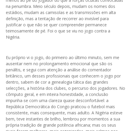
menos ao pé do jogador do que a forças ocultas convocadas
na penumbra. Meio século depois, mudam os nomes dos
estádios, mudam as camisolas e as transmissões em alta
definição, mas a tentação de recorrer ao invisível para
justificar o que não se quer compreender permanece
teimosamente de pé. Foi o que se viu no jogo contra a
Nigéria.
Eu próprio vi o jogo, do primeiro ao último minuto, sem me
ausentar nem no prolongamento emocional que são os
penáltis, e segui com atenção a análise do comentador
britânico, um desses profissionais que conhecem o jogo por
dentro, sabem de cor a genealogia tática das grandes
selecções, a história dos clubes, o percurso dos jogadores. No
cômputo geral, e em inteira honestidade, a conclusão
impunha-se com uma clareza quase desconfortável: a
República Democrática do Congo praticou o futebol mais
consistente, mais consequente, mais adulto. A Nigéria esteve
bem, teve instantes de brilho, lembrou por momentos a sua
própria tradição de grande potência africana; mas os seus