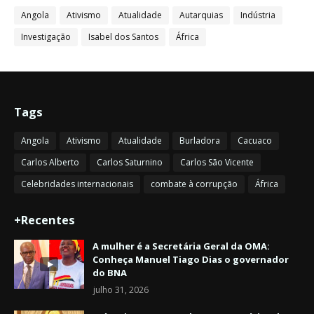
Angola
Ativismo
Atualidade
Autarquias
Indústria
Investigação
Isabel dos Santos
África
Tags
Angola
Ativismo
Atualidade
Burladora
Cacuaco
Carlos Alberto
Carlos Saturnino
Carlos São Vicente
Celebridades internacionais
combate à corrupção
África
+Recentes
A mulher é a Secretária Geral da OMA:
Conheça Manuel Tiago Dias o governador
do BNA
julho 31, 2026