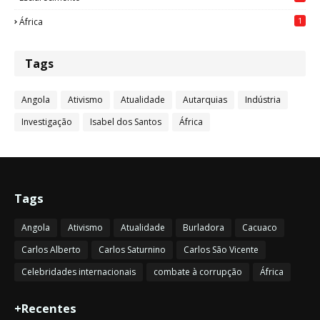
1
África
Tags
Angola
Ativismo
Atualidade
Autarquias
Indústria
Investigação
Isabel dos Santos
África
Tags
Angola
Ativismo
Atualidade
Burladora
Cacuaco
Carlos Alberto
Carlos Saturnino
Carlos São Vicente
Celebridades internacionais
combate à corrupção
África
+Recentes