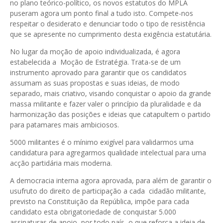
no plano teórico-político, os novos estatutos do MPLA
puseram agora um ponto final a tudo isto. Compete-nos
respeitar o desiderato e denunciar todo o tipo de resistência
que se apresente no cumprimento desta exigência estatutária.
No lugar da moção de apoio individualizada, é agora
estabelecida a Moção de Estratégia. Trata-se de um
instrumento aprovado para garantir que os candidatos
assumam as suas propostas e suas ideias, de modo
separado, mais criativo, visando conquistar o apoio da grande
massa militante e fazer valer o princípio da pluralidade e da
harmonização das posições e ideias que catapultem o partido
para patamares mais ambiciosos.
5000 militantes é o mínimo exigível para validarmos uma
candidatura para agregarmos qualidade intelectual para uma
acção partidária mais moderna.
A democracia interna agora aprovada, para além de garantir o
usufruto do direito de participação a cada cidadão militante,
previsto na Constituição da República, impõe para cada
candidato esta obrigatoriedade de conquistar 5.000
assinaturas de apoio, por todo país, o que reforça a ideia de