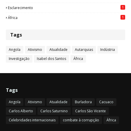
1
Esclarecimento
1
África
Tags
Angola
Ativismo
Atualidade
Autarquias
Indústria
Investigação
Isabel dos Santos
África
Tags
Angola
Ativismo
Atualidade
Burladora
Cacuaco
Carlos Alberto
Carlos Saturnino
Carlos São Vicente
Celebridades internacionais
combate à corrupção
África