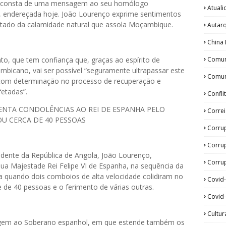
o consta de uma mensagem ao seu homólogo
Atual
 endereçada hoje. João Lourenço exprime sentimentos
ultado da calamidade natural que assola Moçambique.
Autar
China 
Comun
nto, que tem confiança que, graças ao espírito de
ambicano, vai ser possível “seguramente ultrapassar este
Comun
om determinação no processo de recuperação e
fetadas”.
Confli
ENTA CONDOLÊNCIAS AO REI DE ESPANHA PELO
Corre
U CERCA DE 40 PESSOAS
Corru
Corru
idente da República de Angola, João Lourenço,
Corrup
ua Majestade Rei Felipe VI de Espanha, na sequência da
a quando dois comboios de alta velocidade colidiram no
Covid
de 40 pessoas e o ferimento de várias outras.
Covid-
Cultur
gem ao Soberano espanhol, em que estende também os