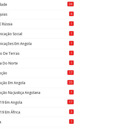
34
idade
4
quias
1
E Rússia
1
icação Social
1
icações Em Angola
1
to De Terras
1
ia Do Norte
17
pção
35
pção Em Angola
1
ção Na Justiça Angolana
17
-19 Em Angola
3
19 Em África
1
a