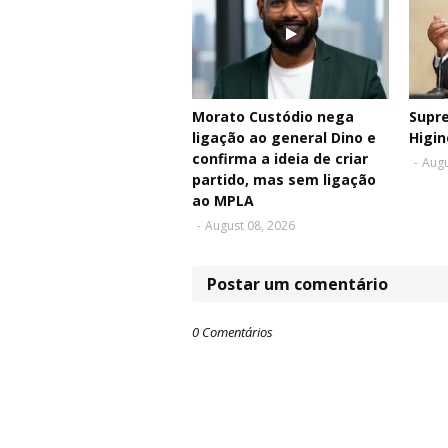
Morato Custódio nega
Supr
ligação ao general Dino e
Higin
confirma a ideia de criar
-
Augu
partido, mas sem ligação
ao MPLA
-
August 08, 2026
Postar um comentário
0 Comentários