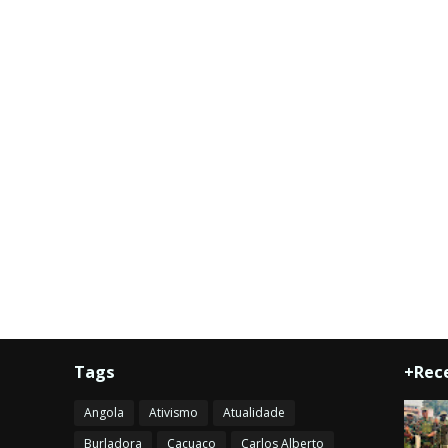
Tags
+Rec
Angola
Ativismo
Atualidade
Burladora
Cacuaco
Carlos Alberto