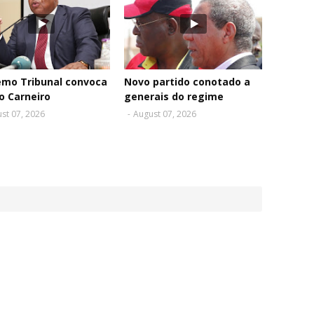
emo Tribunal convoca
Novo partido conotado a
o Carneiro
generais do regime
st 07, 2026
-
August 07, 2026