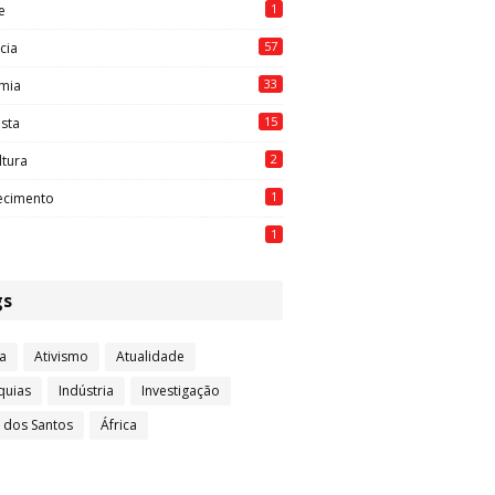
1
e
57
cia
33
mia
15
ista
2
ltura
1
ecimento
1
gs
a
Ativismo
Atualidade
quias
Indústria
Investigação
l dos Santos
África