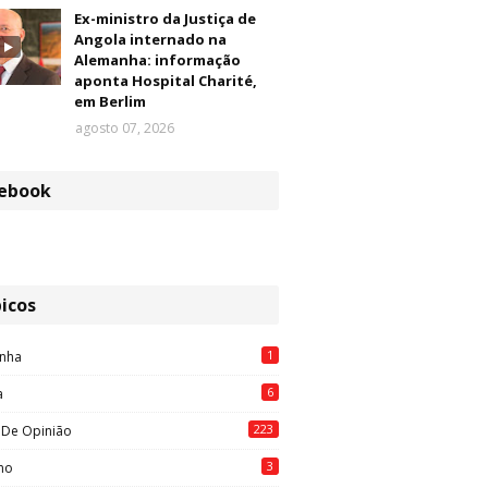
Ex-ministro da Justiça de
Angola internado na
Alemanha: informação
aponta Hospital Charité,
em Berlim
agosto 07, 2026
ebook
icos
1
nha
6
a
223
 De Opinião
3
mo