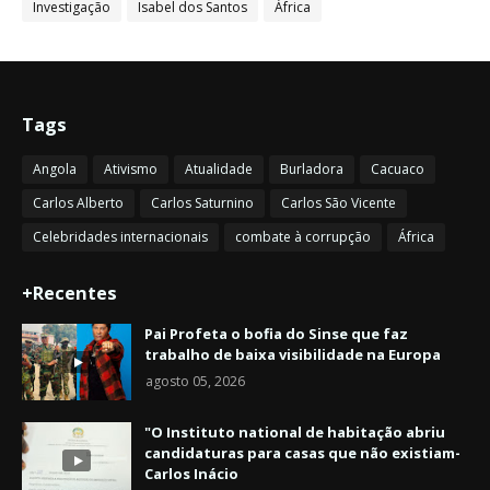
Investigação
Isabel dos Santos
África
Tags
Angola
Ativismo
Atualidade
Burladora
Cacuaco
Carlos Alberto
Carlos Saturnino
Carlos São Vicente
Celebridades internacionais
combate à corrupção
África
+Recentes
Pai Profeta o bofia do Sinse que faz
trabalho de baixa visibilidade na Europa
agosto 05, 2026
"O Instituto national de habitação abriu
candidaturas para casas que não existiam-
Carlos Inácio