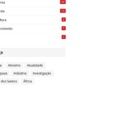
33
mia
15
ista
2
ltura
1
ecimento
1
gs
a
Ativismo
Atualidade
quias
Indústria
Investigação
l dos Santos
África