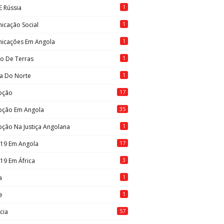
1
E Rússia
1
icação Social
1
icações Em Angola
1
to De Terras
1
ia Do Norte
17
pção
35
pção Em Angola
1
ção Na Justiça Angolana
17
-19 Em Angola
3
19 Em África
1
a
1
e
57
cia