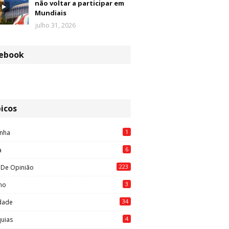
não voltar a participar em
Mundiais
julho 31, 2026
ebook
icos
1
nha
6
a
223
 De Opinião
3
mo
34
idade
4
quias