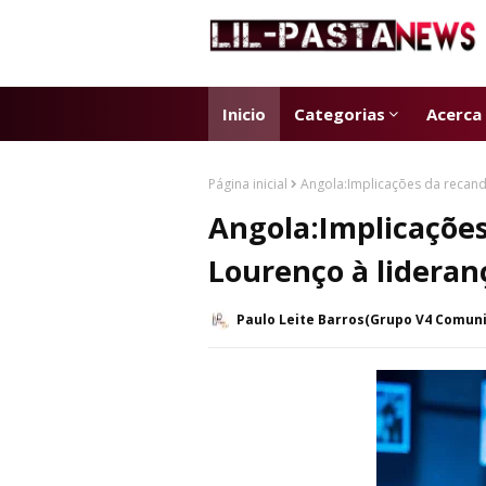
Inicio
Categorias
Acerca
Página inicial
Angola:Implicações da recand
Angola:Implicações
Lourenço à lidera
Paulo Leite Barros(Grupo V4 Comun