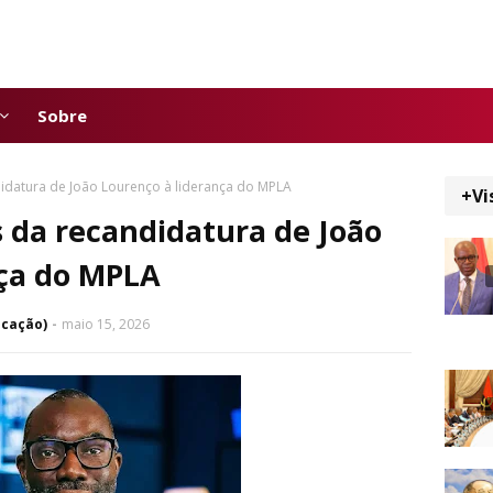
Sobre
idatura de João Lourenço à liderança do MPLA
+Vi
 da recandidatura de João
nça do MPLA
icação)
maio 15, 2026