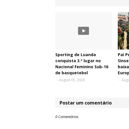
Sporting de Luanda
Pai P
conquista 3.º lugar no
Sinse
Nacional Feminino Sub-16
baixa
de basquetebol
Euro
-
August 05, 2026
-
Augu
Postar um comentário
0 Comentários