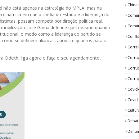
China 
vel não está apenas na estratégia do MPLA, mas na
ma dinâmica em que a chefia do Estado e a liderança do
Comun
tintas, possam competir por direção política real,
Comun
de mobilização. José Gama defende que, mesmo quando
stitucional, o modo como a liderança do partido se
Confli
a como se definem alianças, apoios e quadros para o
Corre
ora Odeth
, liga agora e faça o seu agendamento,
Corru
Corru
Corrup
Covid
Covid-
Cultur
Debat
Denún