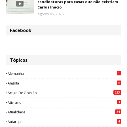
candidaturas para casas que não existiam-
Carlos Inácio
agosto 05, 2026
Facebook
Tópicos
1
Alemanha
6
Angola
223
Artigo De Opinião
3
Ativismo
34
Atualidade
4
Autarquias