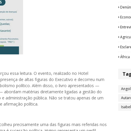
Denún
Econo
Entrev
Agricu
Esclar
África
çou essa leitura. O evento, realizado no Hotel
Ta
presença de altas figuras do Executivo e decorreu num
olismo político. Além disso, o livro apresentados —
Angol
 abordam matérias diretamente ligadas a gestão do
 e administração pública. Não se tratou apenas de um
Autar
e afirmação política.
Isabe
scolheu precisamente uma das figuras mais referidas nos
a é sucessão política. Higino representa um perfil