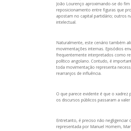
João Lourenço aproximando-se do fim do
reposicionamento entre figuras que pr
apostam no capital partidário; outros na
intelectual.
Naturalmente, este cenário também alim
movimentações internas. Episódios env
frequentemente interpretados como ref
político angolano. Contudo, é importan
toda movimentação representa necess
rearranjos de influência.
O que parece evidente é que o xadrez p
os discursos públicos passaram a vale
Entretanto, é preciso não negligencia
representada por Manuel Homem, Mara 