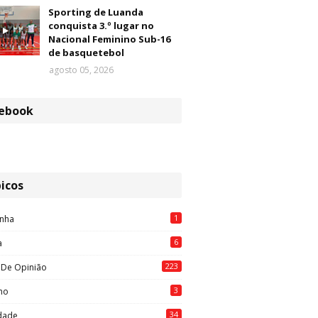
Sporting de Luanda
conquista 3.º lugar no
Nacional Feminino Sub-16
de basquetebol
agosto 05, 2026
ebook
icos
1
nha
6
a
223
 De Opinião
3
mo
34
idade