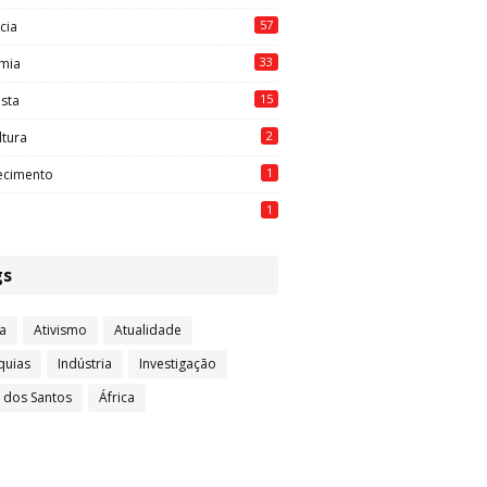
57
cia
33
mia
15
ista
2
ltura
1
ecimento
1
gs
a
Ativismo
Atualidade
quias
Indústria
Investigação
l dos Santos
África