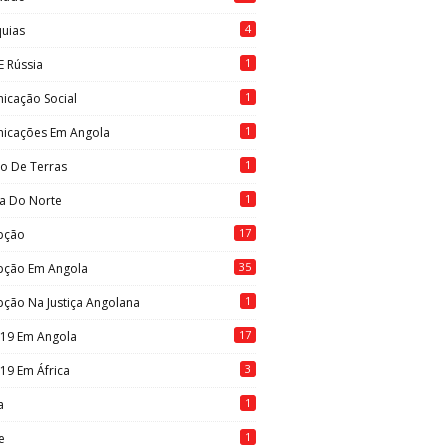
4
quias
1
E Rússia
1
icação Social
1
icações Em Angola
1
to De Terras
1
ia Do Norte
17
pção
35
pção Em Angola
1
ção Na Justiça Angolana
17
-19 Em Angola
3
19 Em África
1
a
1
e