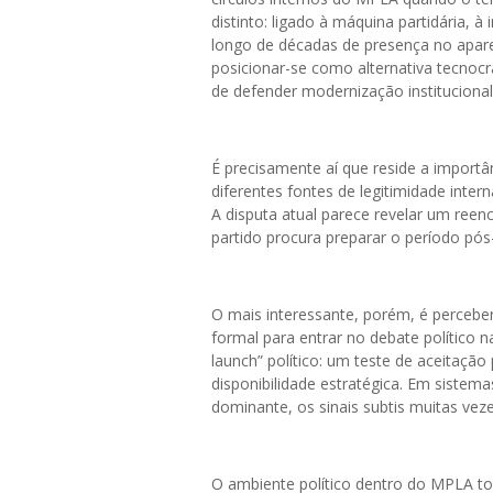
distinto: ligado à máquina partidária, à 
longo de décadas de presença no aparel
posicionar-se como alternativa tecnocrá
de defender modernização institucional 
É precisamente aí que reside a impor
diferentes fontes de legitimidade interna
A disputa atual parece revelar um re
partido procura preparar o período pó
O mais interessante, porém, é perceber
formal para entrar no debate político 
launch” político: um teste de aceitação
disponibilidade estratégica. Em sistem
dominante, os sinais subtis muitas v
O ambiente político dentro do MPLA to