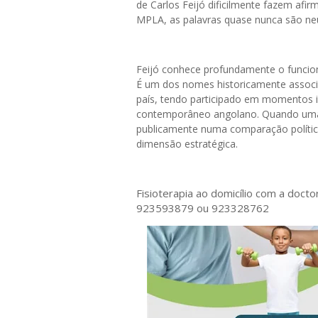
de Carlos Feijó dificilmente fazem afir
MPLA, as palavras quase nunca são neu
Feijó conhece profundamente o funci
É um dos nomes historicamente associad
país, tendo participado em momentos im
contemporâneo angolano. Quando uma f
publicamente numa comparação política
dimensão estratégica.
Fisioterapia ao domicílio com a doct
923593879 ou 923328762