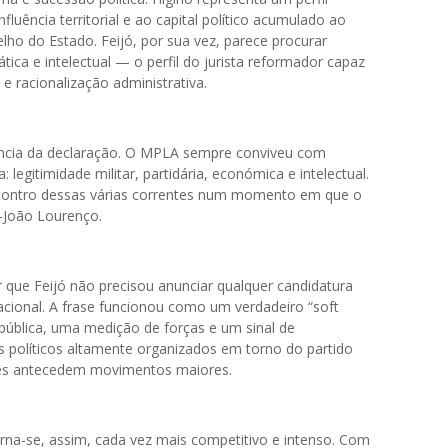
influência territorial e ao capital político acumulado ao
ho do Estado. Feijó, por sua vez, parece procurar
tica e intelectual — o perfil do jurista reformador capaz
e racionalização administrativa.
tância da declaração. O MPLA sempre conviveu com
: legitimidade militar, partidária, económica e intelectual.
encontro dessas várias correntes num momento em que o
s-João Lourenço.
 que Feijó não precisou anunciar qualquer candidatura
nacional. A frase funcionou como um verdadeiro “soft
 pública, uma medição de forças e um sinal de
as políticos altamente organizados em torno do partido
ezes antecedem movimentos maiores.
rna-se, assim, cada vez mais competitivo e intenso. Com