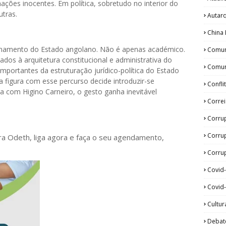
mações inocentes. Em política, sobretudo no interior do
tras.
Autar
China 
onamento do Estado angolano. Não é apenas académico.
Comun
os à arquitetura constitucional e administrativa do
Comun
portantes da estruturação jurídico-política do Estado
igura com esse percurso decide introduzir-se
Confli
 com Higino Carneiro, o gesto ganha inevitável
Corre
Corru
Corru
ora Odeth
, liga agora e faça o seu agendamento,
Corrup
Covid
Covid-
Cultur
Debat