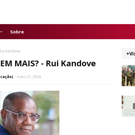
Sobre
 Rui Kandove
+Vi
UEM MAIS? - Rui Kandove
icação)
maio 27, 2026