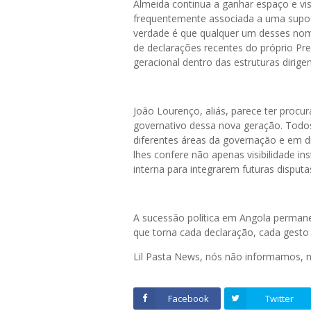
Almeida continua a ganhar espaço e visi
frequentemente associada a uma supost
verdade é que qualquer um desses nom
de declarações recentes do próprio P
geracional dentro das estruturas dirigen
João Lourenço, aliás, parece ter procur
governativo dessa nova geração. Todo
diferentes áreas da governação e em dis
lhes confere não apenas visibilidade ins
interna para integrarem futuras disputa
A sucessão política em Angola permanec
que torna cada declaração, cada gesto 
Lil Pasta News, nós não informamos,
Facebook
Twitter